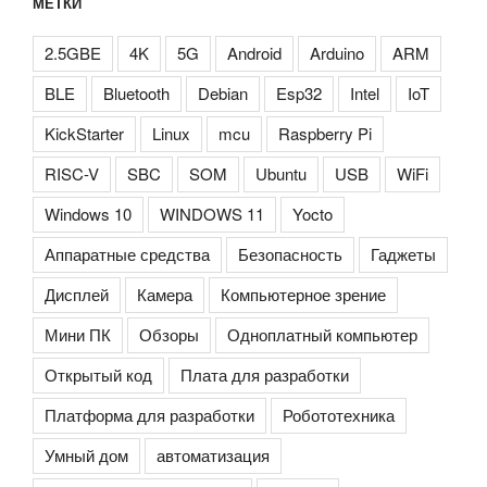
МЕТКИ
2.5GBE
4K
5G
Android
Arduino
ARM
BLE
Bluetooth
Debian
Esp32
Intel
IoT
KickStarter
Linux
mcu
Raspberry Pi
RISC-V
SBC
SOM
Ubuntu
USB
WiFi
Windows 10
WINDOWS 11
Yocto
Аппаратные средства
Безопасность
Гаджеты
Дисплей
Камера
Компьютерное зрение
Мини ПК
Обзоры
Одноплатный компьютер
Открытый код
Плата для разработки
Платформа для разработки
Робототехника
Умный дом
автоматизация