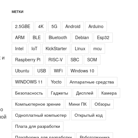
МЕТКИ
2.5GBE
4K
5G
Android
Arduino
ARM
BLE
Bluetooth
Debian
Esp32
Intel
IoT
KickStarter
Linux
mcu
 и
Raspberry Pi
RISC-V
SBC
SOM
Ubuntu
USB
WiFi
Windows 10
WINDOWS 11
Yocto
Аппаратные средства
Безопасность
Гаджеты
Дисплей
Камера
Компьютерное зрение
Мини ПК
Обзоры
но
Одноплатный компьютер
Открытый код
ной
Плата для разработки
Платформа для разработки
Робототехника