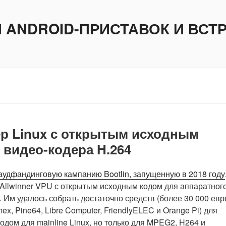
И ANDROID-ПРИСТАВОК И ВС
ер Linux с открытым исходным
 видео-кодера H.264
аудфандинговую кампанию Bootlin, запущенную в 2018 году
Allwinner VPU с открытым исходным кодом для аппаратног
. Им удалось собрать достаточно средств (более 30 000 евр
ex, Pine64, Libre Computer, FriendlyELEC и Orange Pi) для
ом для mainline Linux, но только для MPEG2, H264 и