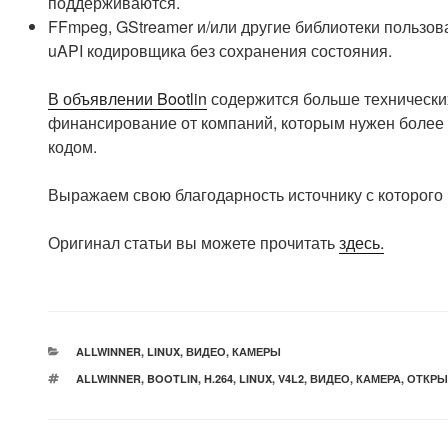
поддерживаются.
FFmpeg, GStreamer и/или другие библиотеки пользов
uAPI кодировщика без сохранения состояния.
В объявлении Bootlin
содержится больше технических
финансирование от компаний, которым нужен более 
кодом.
Выражаем свою благодарность источнику с которого 
Оригинал статьи вы можете прочитать
здесь.
РУБРИКИ
ALLWINNER
,
LINUX
,
ВИДЕО
,
КАМЕРЫ
МЕТКИ
ALLWINNER
,
BOOTLIN
,
H.264
,
LINUX
,
V4L2
,
ВИДЕО
,
КАМЕРА
,
ОТКРЫ