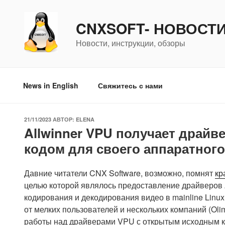
Перейти
к
CNXSOFT- НОВОСТ
содержимому
Новости, инструкции, обзоры
News in English
Свяжитесь с нами
ОПУБЛИКОВАНО
21/11/2023
АВТОР:
ELENA
Allwinner VPU получает драйв
кодом для своего аппаратного
Давние читатели CNX Software, возможно, помнят
кр
целью которой являлось предоставление драйверов 
кодирования и декодирования видео в mainline Linux
от мелких пользователей и нескольких компаний (Olim
работы над драйверами VPU с открытым исходным код