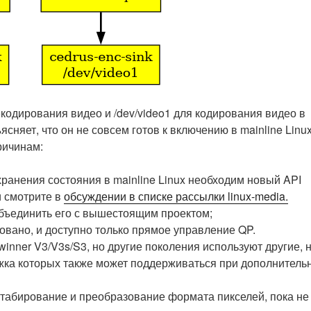
екодирования видео и /dev/video1 для кодирования видео в
ъясняет, что он не совсем готов к включению в mainline Linux
ричинам:
ранения состояния в mainline Linux необходим новый API
и смотрите в
обсуждении в списке рассылки linux-media.
бъединить его с вышестоящим проектом;
овано, и доступно только прямое управление QP.
nner V3/V3s/S3, но другие поколения используют другие, 
жка которых также может поддерживаться при дополнитель
штабирование и преобразование формата пикселей, пока не