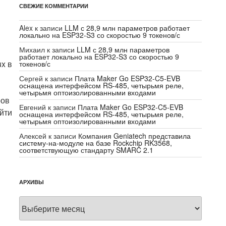
СВЕЖИЕ КОММЕНТАРИИ
Alex
к записи
LLM с 28,9 млн параметров работает
локально на ESP32-S3 со скоростью 9 токенов/с
Михаил
к записи
LLM с 28,9 млн параметров
работает локально на ESP32-S3 со скоростью 9
ux в
токенов/с
Сергей
к записи
Плата Maker Go ESP32-C5-EVB
оснащена интерфейсом RS-485, четырьмя реле,
четырьмя оптоизолированными входами
ров
Евгений
к записи
Плата Maker Go ESP32-C5-EVB
йти
оснащена интерфейсом RS-485, четырьмя реле,
четырьмя оптоизолированными входами
Алексей
к записи
Компания Geniatech представила
систему-на-модуле на базе Rockchip RK3568,
соответствующую стандарту SMARC 2.1
АРХИВЫ
Архивы