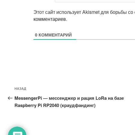
Этот сайт использует Akismet для борьбы со
комментариев
.
0
КОММЕНТАРИЙ
Навигация
Предыдущая
НАЗАД
по
запись:
MessengerPi — мессенджер и рация LoRa на базе
записям
Raspberry Pi RP2040 (краудфандинг)