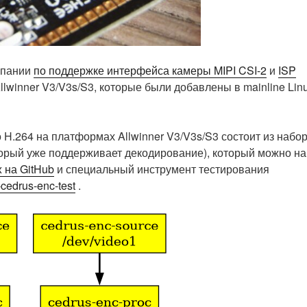
мпании
по поддержке интерфейса камеры MIPI CSI-2
и
ISP
lwinner V3/V3s/S3, которые были добавлены в mainline Lin
 H.264 на платформах Allwinner V3/V3s/S3 состоит из набо
орый уже поддерживает декодирование), который можно на
x на GitHub
и специальный инструмент тестирования
-cedrus-enc-test
.