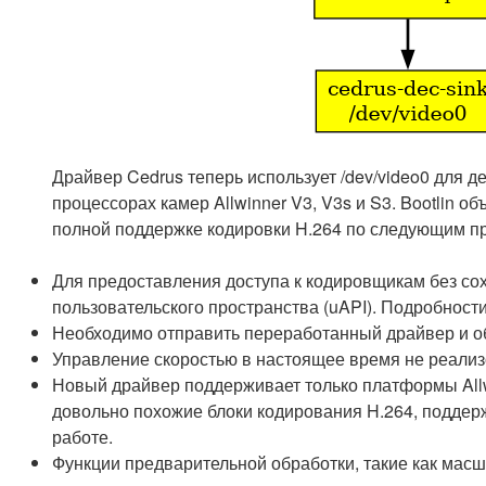
Драйвер Cedrus теперь использует /dev/video0 для д
процессорах камер Allwinner V3, V3s и S3. Bootlin об
полной поддержке кодировки H.264 по следующим п
Для предоставления доступа к кодировщикам без сох
пользовательского пространства (uAPI). Подробност
Необходимо отправить переработанный драйвер и о
Управление скоростью в настоящее время не реализ
Новый драйвер поддерживает только платформы Allwi
довольно похожие блоки кодирования H.264, поддер
работе.
Функции предварительной обработки, такие как мас