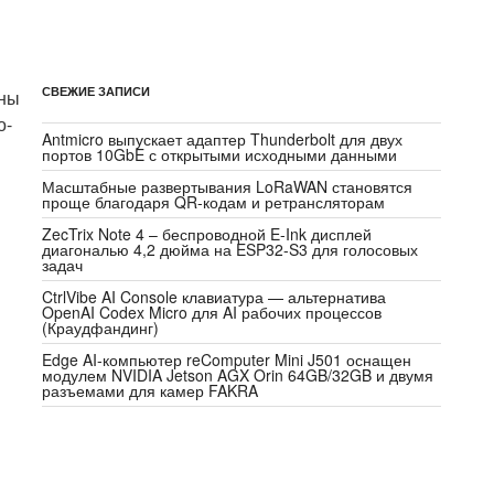
СВЕЖИЕ ЗАПИСИ
оны
о-
Antmicro выпускает адаптер Thunderbolt для двух
портов 10GbE с открытыми исходными данными
Масштабные развертывания LoRaWAN становятся
проще благодаря QR-кодам и ретрансляторам
ZecTrix Note 4 – беспроводной E-Ink дисплей
диагональю 4,2 дюйма на ESP32-S3 для голосовых
задач
CtrlVibe AI Console клавиатура — альтернатива
OpenAI Codex Micro для AI рабочих процессов
(Краудфандинг)
Edge AI-компьютер reComputer Mini J501 оснащен
модулем NVIDIA Jetson AGX Orin 64GB/32GB и двумя
разъемами для камер FAKRA