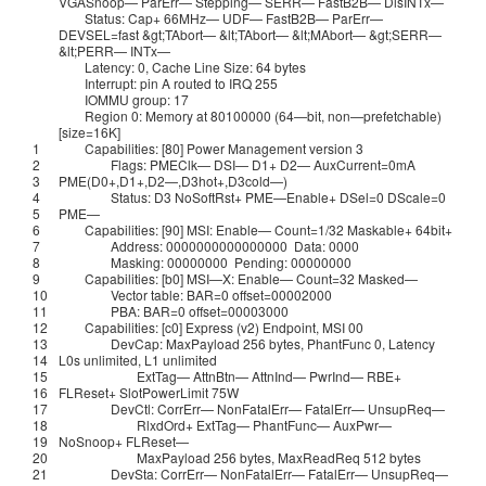
VGASnoop
—
ParErr
—
Stepping
—
SERR
—
FastB2B
—
DisINTx
—
Status
:
Cap
+
66MHz
—
UDF
—
FastB2B
—
ParErr
—
DEVSEL
=
fast
&gt;
TAbort
—
&lt;
TAbort
—
&lt;
MAbort
—
&gt;
SERR
—
&lt;
PERR
—
INTx
—
Latency
:
0
,
Cache
Line
Size
:
64
bytes
Interrupt
:
pin
A
routed
to
IRQ
255
IOMMU
group
:
17
Region
0
:
Memory
at
80100000
(
64
—
bit
,
non
—
prefetchable
)
[
size
=
16K
]
1
Capabilities
:
[
80
]
Power
Management
version
3
2
Flags
:
PMEClk
—
DSI
—
D1
+
D2
—
AuxCurrent
=
0mA
3
PME
(
D0
+
,
D1
+
,
D2
—
,
D3hot
+
,
D3cold
—
)
4
Status
:
D3
NoSoftRst
+
PME
—
Enable
+
DSel
=
0
DScale
=
0
5
PME
—
6
Capabilities
:
[
90
]
MSI
:
Enable
—
Count
=
1
/
32
Maskable
+
64bit
+
7
Address
:
0000000000000000
Data
:
0000
8
Masking
:
00000000
Pending
:
00000000
9
Capabilities
:
[
b0
]
MSI
—
X
:
Enable
—
Count
=
32
Masked
—
10
Vector
table
:
BAR
=
0
offset
=
00002000
11
PBA
:
BAR
=
0
offset
=
00003000
12
Capabilities
:
[
c0
]
Express
(
v2
)
Endpoint
,
MSI
00
13
DevCap
:
MaxPayload
256
bytes
,
PhantFunc
0
,
Latency
14
L0s
unlimited
,
L1
unlimited
15
ExtTag
—
AttnBtn
—
AttnInd
—
PwrInd
—
RBE
+
16
FLReset
+
SlotPowerLimit
75W
17
DevCtl
:
CorrErr
—
NonFatalErr
—
FatalErr
—
UnsupReq
—
18
RlxdOrd
+
ExtTag
—
PhantFunc
—
AuxPwr
—
19
NoSnoop
+
FLReset
—
20
MaxPayload
256
bytes
,
MaxReadReq
512
bytes
21
DevSta
:
CorrErr
—
NonFatalErr
—
FatalErr
—
UnsupReq
—