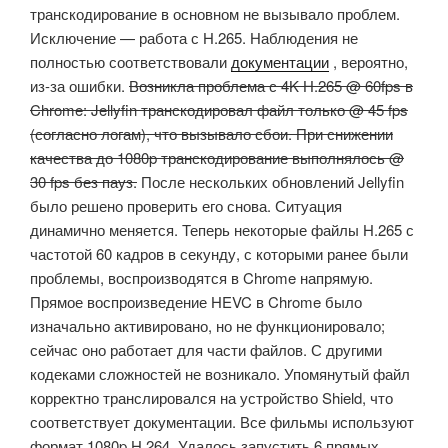
транскодирование в основном не вызывало проблем.
Исключение — работа с H.265. Наблюдения не
полностью соответствовали
документации
, вероятно,
из-за ошибки.
Возникла проблема с 4K H.265 @ 60fps в
Chrome: Jellyfin транскодировал файл только @ 45 fps
(согласно логам), что вызывало сбои. При снижении
качества до 1080p транскодирование выполнялось @
30 fps без пауз.
После нескольких обновлений Jellyfin
было решено проверить его снова. Ситуация
динамично меняется. Теперь некоторые файлы H.265 с
частотой 60 кадров в секунду, с которыми ранее были
проблемы, воспроизводятся в Chrome напрямую.
Прямое воспроизведение HEVC в Chrome было
изначально активировано, но не функционировало;
сейчас оно работает для части файлов. С другими
кодеками сложностей не возникало. Упомянутый файл
корректно транслировался на устройство Shield, что
соответствует документации. Все фильмы используют
формат 1080p H.264. Удалось запустить 6 прямых