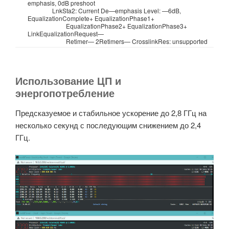
emphasis
,
0dB
preshoot
LnkSta2
:
Current
De
—
emphasis
Level
:
—
6dB
,
EqualizationComplete
+
EqualizationPhase1
+
EqualizationPhase2
+
EqualizationPhase3
+
LinkEqualizationRequest
—
Retimer
—
2Retimers
—
CrosslinkRes
:
unsupported
Использование ЦП и
энергопотребление
Предсказуемое и стабильное ускорение до 2,8 ГГц на
несколько секунд с последующим снижением до 2,4
ГГц.