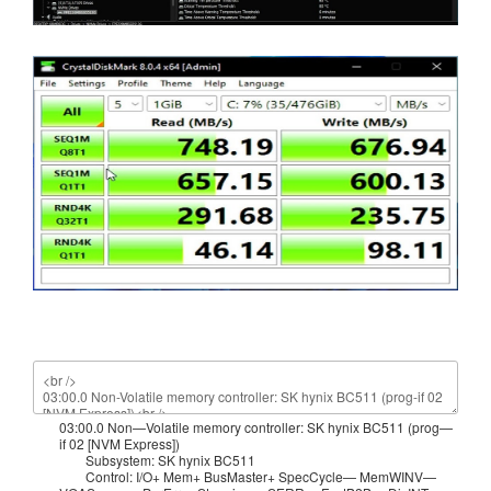
03
:
00.0
Non
—
Volatile
memory
controller
:
SK
hynix
BC511
(
prog
—
if
02
[
NVM
Express
]
)
Subsystem
:
SK
hynix
BC511
Control
:
I
/
O
+
Mem
+
BusMaster
+
SpecCycle
—
MemWINV
—