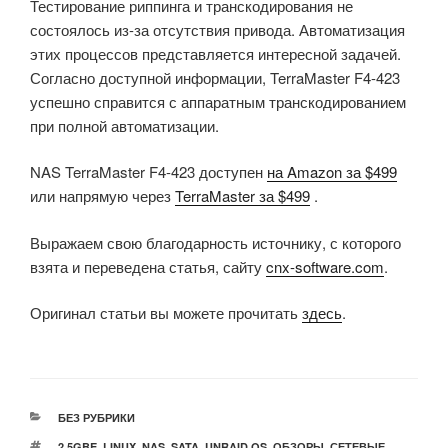
Тестирование риппинга и транскодирования не
состоялось из-за отсутствия привода. Автоматизация
этих процессов представляется интересной задачей.
Согласно доступной информации, TerraMaster F4-423
успешно справится с аппаратным транскодированием
при полной автоматизации.
NAS TerraMaster F4-423 доступен
на Amazon за $499
или напрямую через
TerraMaster за $499
.
Выражаем свою благодарность источнику, с которого
взята и переведена статья, сайту
cnx-software.com
.
Оригинал статьи вы можете прочитать
здесь
.
РУБРИКИ
БЕЗ РУБРИКИ
МЕТКИ
2.5GBE
,
LINUX
,
NAS
,
SATA
,
UNRAID OS
,
ОБЗОРЫ
,
СЕТЕВЫЕ