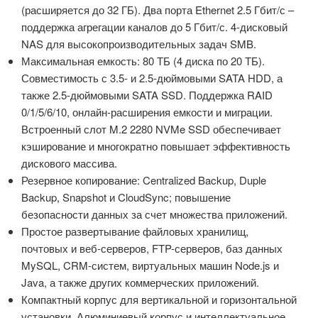
(расширяется до 32 ГБ). Два порта Ethernet 2.5 Гбит/с –
поддержка агрегации каналов до 5 Гбит/с. 4-дисковый
NAS для высокопроизводительных задач SMB.
Максимальная емкость: 80 ТБ (4 диска по 20 ТБ).
Совместимость с 3.5- и 2.5-дюймовыми SATA HDD, а
также 2.5-дюймовыми SATA SSD. Поддержка RAID
0/1/5/6/10, онлайн-расширения емкости и миграции.
Встроенный слот M.2 2280 NVMe SSD обеспечивает
кэширование и многократно повышает эффективность
дискового массива.
Резервное копирование: Centralized Backup, Duple
Backup, Snapshot и CloudSync; повышение
безопасности данных за счет множества приложений.
Простое развертывание файловых хранилищ,
почтовых и веб-серверов, FTP-серверов, баз данных
MySQL, CRM-систем, виртуальных машин Node.js и
Java, а также других коммерческих приложений.
Компактный корпус для вертикальной и горизонтальной
установки. Алюминиевый корпус и интеллектуальное