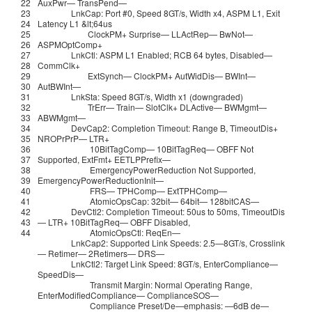
22
AuxPwr
—
TransPend
—
23
LnkCap
:
Port
#0, Speed 8GT/s, Width x4, ASPM L1, Exit
24
Latency L1 &lt;64us
25
ClockPM
+
Surprise
—
LLActRep
—
BwNot
—
26
ASPMOptComp
+
27
LnkCtl
:
ASPM
L1
Enabled
;
RCB
64
bytes
,
Disabled
—
28
CommClk
+
29
ExtSynch
—
ClockPM
+
AutWidDis
—
BWInt
—
30
AutBWInt
—
31
LnkSta
:
Speed
8GT
/
s
,
Width
x1
(
downgraded
)
32
TrErr
—
Train
—
SlotClk
+
DLActive
—
BWMgmt
—
33
ABWMgmt
—
34
DevCap2
:
Completion
Timeout
:
Range
B
,
TimeoutDis
+
35
NROPrPrP
—
LTR
+
36
10BitTagComp
—
10BitTagReq
—
OBFF
Not
37
Supported
,
ExtFmt
+
EETLPPrefix
—
38
EmergencyPowerReduction
Not
Supported
,
39
EmergencyPowerReductionInit
—
40
FRS
—
TPHComp
—
ExtTPHComp
—
41
AtomicOpsCap
:
32bit
—
64bit
—
128bitCAS
—
42
DevCtl2
:
Completion
Timeout
:
50us
to
50ms
,
TimeoutDis
43
—
LTR
+
10BitTagReq
—
OBFF
Disabled
,
44
AtomicOpsCtl
:
ReqEn
—
LnkCap2
:
Supported
Link
Speeds
:
2.5
—
8GT
/
s
,
Crosslink
—
Retimer
—
2Retimers
—
DRS
—
LnkCtl2
:
Target
Link
Speed
:
8GT
/
s
,
EnterCompliance
—
SpeedDis
—
Transmit
Margin
:
Normal
Operating
Range
,
EnterModifiedCompliance
—
ComplianceSOS
—
Compliance
Preset
/
De
—
emphasis
:
—
6dB
de
—