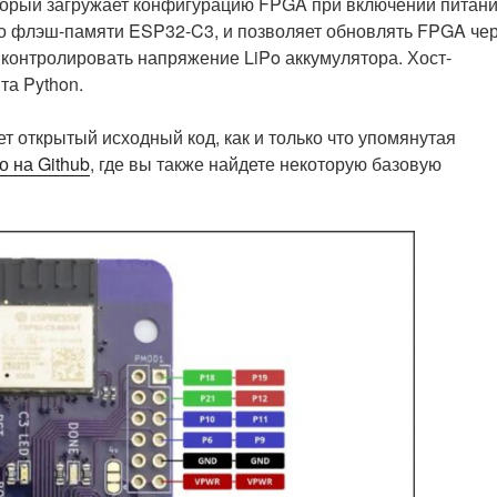
оторый загружает конфигурацию FPGA при включении питан
о флэш-памяти ESP32-C3, и позволяет обновлять FPGA че
 контролировать напряжение LiPo аккумулятора. Хост-
та Python.
т открытый исходный код, как и только что упомянутая
о на Github
, где вы также найдете некоторую базовую