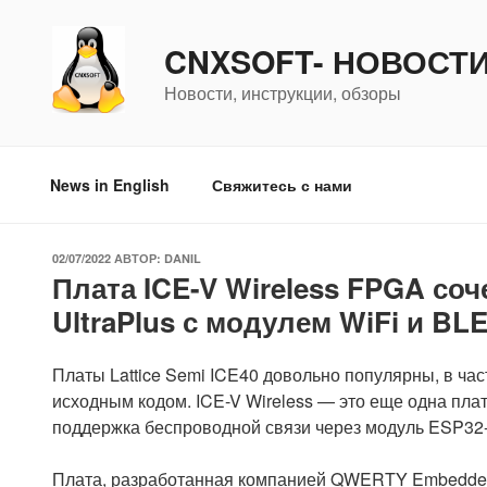
Перейти
к
CNXSOFT- НОВОСТ
содержимому
Новости, инструкции, обзоры
News in English
Свяжитесь с нами
ОПУБЛИКОВАНО
02/07/2022
АВТОР:
DANIL
Плата ICE-V Wireless FPGA соче
UltraPlus с модулем WiFi и BL
Платы Lattice Semi ICE40 довольно популярны, в ча
исходным кодом. ICE-V Wireless — это еще одна плат
поддержка беспроводной связи через модуль ESP32-C
Плата, разработанная компанией QWERTY Embedded 