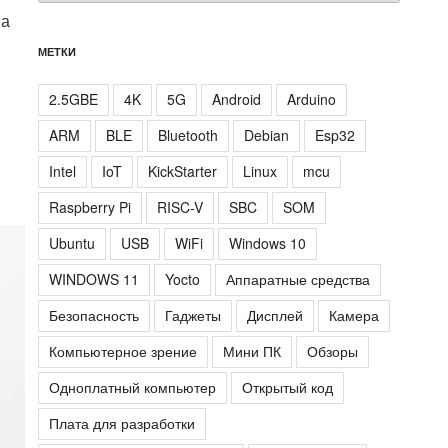
 а
МЕТКИ
2.5GBE
4K
5G
Android
Arduino
ARM
BLE
Bluetooth
Debian
Esp32
Intel
IoT
KickStarter
Linux
mcu
Raspberry Pi
RISC-V
SBC
SOM
Ubuntu
USB
WiFi
Windows 10
WINDOWS 11
Yocto
Аппаратные средства
Безопасность
Гаджеты
Дисплей
Камера
Компьютерное зрение
Мини ПК
Обзоры
Одноплатный компьютер
Открытый код
Плата для разработки