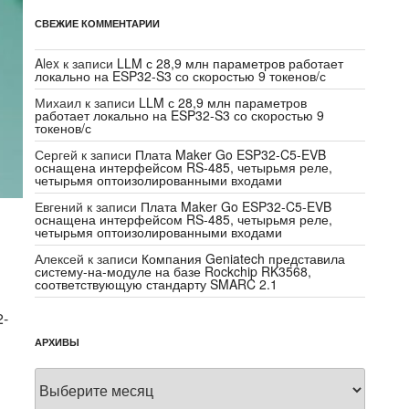
СВЕЖИЕ КОММЕНТАРИИ
Alex
к записи
LLM с 28,9 млн параметров работает
локально на ESP32-S3 со скоростью 9 токенов/с
Михаил
к записи
LLM с 28,9 млн параметров
работает локально на ESP32-S3 со скоростью 9
токенов/с
Сергей
к записи
Плата Maker Go ESP32-C5-EVB
оснащена интерфейсом RS-485, четырьмя реле,
четырьмя оптоизолированными входами
Евгений
к записи
Плата Maker Go ESP32-C5-EVB
оснащена интерфейсом RS-485, четырьмя реле,
четырьмя оптоизолированными входами
Алексей
к записи
Компания Geniatech представила
систему-на-модуле на базе Rockchip RK3568,
соответствующую стандарту SMARC 2.1
2-
АРХИВЫ
Архивы