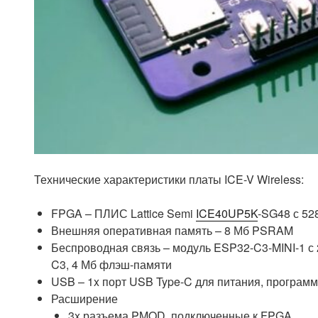
Технические характеристики платы ICE-V Wireless:
FPGA – ПЛИС Lattice Semi
ICE40UP5K
-SG48 с 52
Внешняя оперативная память – 8 Мб PSRAM
Беспроводная связь – модуль ESP32-C3-MINI-1 с 2
C3, 4 Мб флэш-памяти
USB – 1x порт USB Type-C для питания, програм
Расширение
3x разъема PMOD, подключенные к FPGA