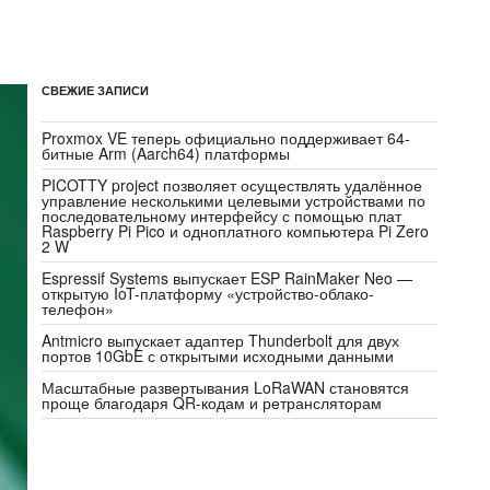
СВЕЖИЕ ЗАПИСИ
Proxmox VE теперь официально поддерживает 64-
битные Arm (Aarch64) платформы
PICOTTY project позволяет осуществлять удалённое
управление несколькими целевыми устройствами по
последовательному интерфейсу с помощью плат
Raspberry Pi Pico и одноплатного компьютера Pi Zero
2 W
Espressif Systems выпускает ESP RainMaker Neo —
открытую IoT-платформу «устройство-облако-
телефон»
Antmicro выпускает адаптер Thunderbolt для двух
портов 10GbE с открытыми исходными данными
Масштабные развертывания LoRaWAN становятся
проще благодаря QR-кодам и ретрансляторам