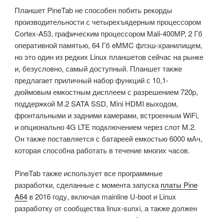
Планшет PineTab не способен побить рекорды
производительности с четырехъядерным процессором
Cortex-A53, графическим процессором Mali-400MP, 2 Гб
оперативной памятью, 64 Гб eMMC флэш-хранилищем,
но это один из редких Linux планшетов сейчас на рынке
и, безусловно, самый доступный. Планшет также
предлагает приличный набор функций с 10,1-
дюймовым емкостным дисплеем с разрешением 720p,
поддержкой M.2 SATA SSD, Mini HDMI выходом,
фронтальными и задними камерами, встроенным WiFi,
и опционально 4G LTE подключением через слот M.2.
Он также поставляется с батареей емкостью 6000 мАч,
которая способна работать в течение многих часов.
PineTab также использует все программные
разработки, сделанные с момента запуска
платы Pine
A64
в 2016 году, включая mainline U-boot и Linux
разработку от сообщества linux-sunxi, а также должен