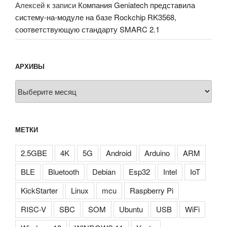
Алексей
к записи
Компания Geniatech представила
систему-на-модуле на базе Rockchip RK3568,
соответствующую стандарту SMARC 2.1
АРХИВЫ
Архивы
МЕТКИ
2.5GBE
4K
5G
Android
Arduino
ARM
BLE
Bluetooth
Debian
Esp32
Intel
IoT
KickStarter
Linux
mcu
Raspberry Pi
RISC-V
SBC
SOM
Ubuntu
USB
WiFi