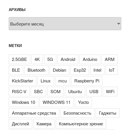
АРХИВЫ
Архивы
МЕТКИ
2.5GBE
4K
5G
Android
Arduino
ARM
BLE
Bluetooth
Debian
Esp32
Intel
IoT
KickStarter
Linux
mcu
Raspberry Pi
RISC-V
SBC
SOM
Ubuntu
USB
WiFi
Windows 10
WINDOWS 11
Yocto
Аппаратные средства
Безопасность
Гаджеты
Дисплей
Камера
Компьютерное зрение