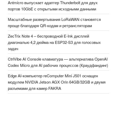
Antmicro выпускает адаптер Thunderbolt для двух
портов 10GbE с открытыми исходными данными
Масштабные развертывания LoRaWAN становятся
проще благодаря QR-кодам и ретрансляторам
ZecTrix Note 4 – беспроводной E-Ink дисплей
диагональю 4,2 дюйма на ESP32-S3 для голосовых
задач
CtrlVibe AI Console клавиатура — альтернатива OpenAI
Codex Micro для AI рабочих процессов (Краудфандинг)
Edge AI-компьютер reComputer Mini J501 оснащен
модулем NVIDIA Jetson AGX Orin 64GB/32GB и двумя
разъемами для камер FAKRA