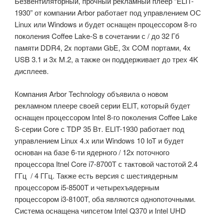
Безвентиляторный, прочный рекламный плеер ”ELIT-
1930” от компании Arbor работает под управлением ОС
Linux или Windows и будет оснащен процессором 8-го
поколения Coffee Lake-S в сочетании с / до 32 Гб
памяти DDR4, 2x портами GbE, 3x COM портами, 4x
USB 3.1 и 3x M.2, а также он поддерживает до трех 4K
дисплеев.
Компания Arbor Technology объявила о новом
рекламном плеере своей серии ELIT, который будет
оснащен процессором Intel 8-го поколения Coffee Lake
S-серии Core с TDP 35 Вт. ELIT-1930 работает под
управлением Linux 4.x или Windows 10 IoT и будет
основан на базе 6-ти ядерного / 12x поточного
процессора Itnel Core i7-8700T с тактовой частотой 2.4
ГГц / 4 ГГц. Также есть версия с шестиядерным
процессором i5-8500T и четырехъядерным
процессором i3-8100T, оба являются однопоточными.
Система оснащена чипсетом Intel Q370 и Intel UHD