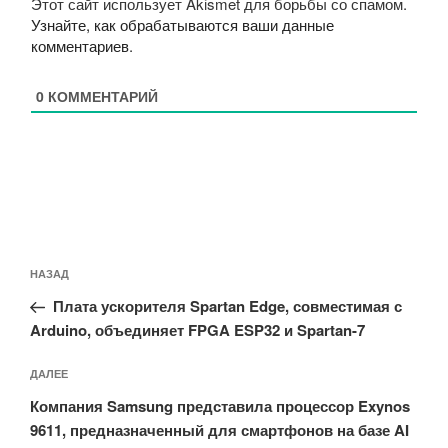
Этот сайт использует Akismet для борьбы со спамом.
Узнайте, как обрабатываются ваши данные
комментариев
.
0
КОММЕНТАРИЙ
Навигация
Предыдущая
НАЗАД
по
запись:
записям
Плата ускорителя Spartan Edge, совместимая с
Arduino, объединяет FPGA ESP32 и Spartan-7
Следующая
ДАЛЕЕ
запись
Компания Samsung представила процессор Exynos
9611, предназначенный для смартфонов на базе AI