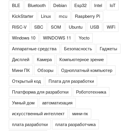
BLE
Bluetooth
Debian
Esp32
Intel
IoT
KickStarter
Linux
mcu
Raspberry Pi
RISC-V
SBC
SOM
Ubuntu
USB
WiFi
Windows 10
WINDOWS 11
Yocto
Аппаратные средства
Безопасность
Гаджеты
Дисплей
Камера
Компьютерное зрение
Мини ПК
Обзоры
Одноплатный компьютер
Открытый код
Плата для разработки
Платформа для разработки
Робототехника
Умный дом
автоматизация
искусственный интеллект
мини-пк
плата разработки
плата разработчика