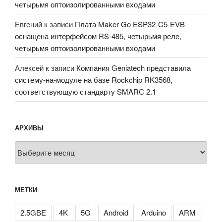
четырьмя оптоизолированными входами
Евгений
к записи
Плата Maker Go ESP32-C5-EVB
оснащена интерфейсом RS-485, четырьмя реле,
четырьмя оптоизолированными входами
Алексей
к записи
Компания Geniatech представила
систему-на-модуле на базе Rockchip RK3568,
соответствующую стандарту SMARC 2.1
АРХИВЫ
Архивы
МЕТКИ
2.5GBE
4K
5G
Android
Arduino
ARM