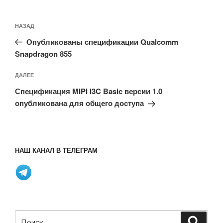
Навигация
Предыдущая
НАЗАД
по
запись:
записям
Опубликованы спецификации Qualcomm
Snapdragon 855
Следующая
ДАЛЕЕ
запись
Спецификация MIPI I3C Basic версии 1.0
опубликована для общего доступа
НАШ КАНАЛ В ТЕЛЕГРАМ
Искать:
Поиск