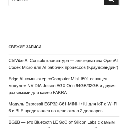
СВЕЖИЕ ЗАПИСИ
CtrlVibe AI Console клавиатура — альтернатива OpenAI
Codex Micro для AI рабочих процессов (Краудфандинг)
Edge AI-компьютер reComputer Mini J501 оснащен
модулем NVIDIA Jetson AGX Orin 64GB/32GB и двумя
разъемами для камер FAKRA
Модуль Espressif ESP32-C61-MINI-1/1U для IoT с Wi-Fi
6 и BLE представлен по цене около 2 долларов
BG2B — это Bluetooth LE SoC от Silicon Labs с самым