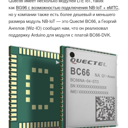
Quectel имеет несколько модулей LTE IoT, таких
как
BG96 с возможностью подключения NB-IoT + eMTC
,
но у компании также есть более дешевый и меньшего
размера модуль NB-IoT — это Quectel BC66, а
Георгий
Ангелов (Wiz-IO) сообщил нам, что он реализовал
поддержку Arduino для модуля с
платой BC66-DVK.