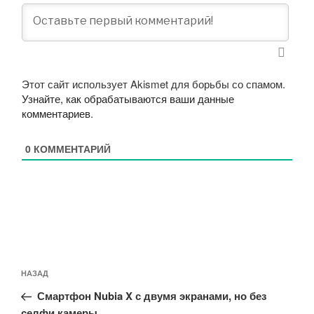
Этот сайт использует Akismet для борьбы со спамом.
Узнайте, как обрабатываются ваши данные
комментариев
.
0
КОММЕНТАРИЙ
Навигация
Предыдущая
НАЗАД
по
запись:
записям
Смартфон Nubia X с двумя экранами, но без
селфи камеры