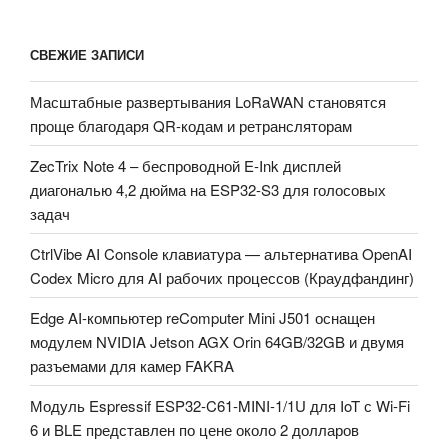
СВЕЖИЕ ЗАПИСИ
Масштабные развертывания LoRaWAN становятся
проще благодаря QR-кодам и ретрансляторам
ZecTrix Note 4 – беспроводной E-Ink дисплей
диагональю 4,2 дюйма на ESP32-S3 для голосовых
задач
CtrlVibe AI Console клавиатура — альтернатива OpenAI
Codex Micro для AI рабочих процессов (Краудфандинг)
Edge AI-компьютер reComputer Mini J501 оснащен
модулем NVIDIA Jetson AGX Orin 64GB/32GB и двумя
разъемами для камер FAKRA
Модуль Espressif ESP32-C61-MINI-1/1U для IoT с Wi-Fi
6 и BLE представлен по цене около 2 долларов