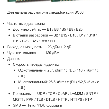
Для начала рассмотрим спецификации BC66:
Частотные диапазоны
Доступно сейчас — B1 / B3 / B5 / B8 / B20
В стадии разработки — B2 / B12 / B13 / B17 / B18 /
B19 / B25 / B26 / B28 / B66
Выходная мощность — 23 дБм ± 2 дБ
Чувствительность — -129 дБм
Данные
Скорость передачи данных
Однотональный: 25,5 кбит / с (DL) / 16,7 кбит / с
(UL)
Многотональный
: 25,5 кбит / с (DL) /62,5 кбит / с
(UL)
Протоколы — UDP / TCP / CoAP / LwM2M / SNTP /
MQTT / PPP / TLS / DTLS / HTTP / HTTPS / FTP
SMS — Текст/PDU форматы