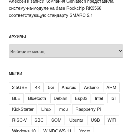
Алексей
к записи
Компания Geniatech представила
систему-на-модуле на базе Rockchip RK3568,
соответствующую стандарту SMARC 2.1
АРХИВЫ
Архивы
МЕТКИ
2.5GBE
4K
5G
Android
Arduino
ARM
BLE
Bluetooth
Debian
Esp32
Intel
IoT
KickStarter
Linux
mcu
Raspberry Pi
RISC-V
SBC
SOM
Ubuntu
USB
WiFi
Windows 10
WINDOWS 11
Yocto