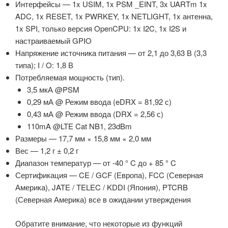
Интерфейсы — 1x USIM, 1x PSM _EINT, 3x UARTm 1x
ADC, 1x RESET, 1x PWRKEY, 1x NETLIGHT, 1x антенна,
1x SPI, только версия OpenCPU: 1x I2C, 1x I2S и
настраиваемый GPIO
Напряжение источника питания — от 2,1 до 3,63 В (3,3
типа);
I / O: 1,8 В
Потребляемая мощность (тип).
3,5 мкА @PSM
0,29 мА @ Режим ввода (eDRX = 81,92 с)
0,43 мА @ Режим ввода (DRX = 2,56 с)
110mA @LTE Cat NB1, 23dBm
Размеры — 17,7 мм × 15,8 мм × 2,0 мм
Вес — 1,2 г ± 0,2 г
Диапазон температур — от -40 ° C до + 85 ° C
Сертификация — CE / GCF (Европа), FCC (Северная
Америка), JATE / TELEC / KDDI (Япония), PTCRB
(Северная Америка) все в ожидании утверждения
Обратите внимание, что некоторые из функций