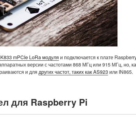
K833 mPCIe LoRa модуля
и подключается к плате Raspberry
 аппаратных версии с частотами 868 МГц или 915 МГц, но, к
траиваются и для
других частот, таких как AS923
или IN865.
ел для Raspberry Pi