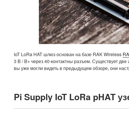
IoT LoRa HAT шлюз основан на базе RAK Wireless
RA
3 B / B+ через 40-контактны разъем. Существует две
вы уже могли видеть в предыдущем обзоре, они нас
Pi Supply IoT LoRa pHAT уз