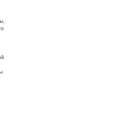
ы,
то
ый
ы.