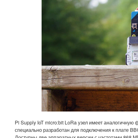
Pi Supply IoT micro:bit LoRa узел имеет аналогичную
специально разработан для подключения к плате BBC 
Доступны две аппаратных версии с частотами 868 М