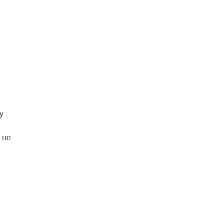
y
 не