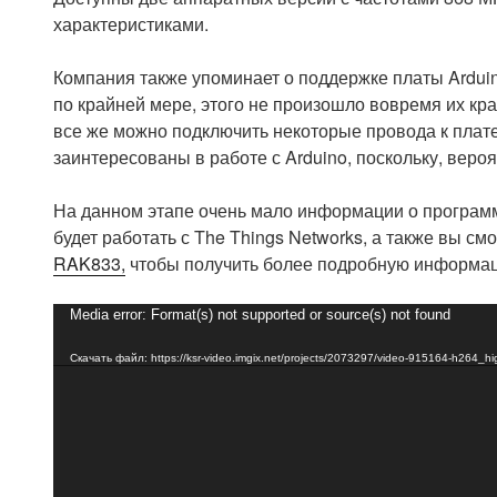
характеристиками.
Компания также упоминает о поддержке платы Arduino
по крайней мере, этого не произошло вовремя их к
все же можно подключить некоторые провода к плате
заинтересованы в работе с Arduino, поскольку, вероя
На данном этапе очень мало информации о программн
будет работать с The Things Networks, а также вы с
RAK833,
чтобы получить более подробную информаци
Видеоплеер
Media error: Format(s) not supported or source(s) not found
Скачать файл: https://ksr-video.imgix.net/projects/2073297/video-915164-h264_