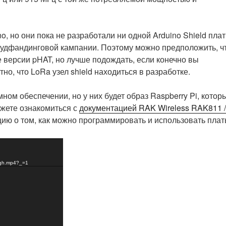
, но они пока не разработали ни одной Arduino Shield плат
раудфандинговой кампании. Поэтому можно предположить, ч
 версии pHAT, но лучше подождать, если конечно вы
тно, что LoRa узел shield находиться в разработке.
ом обеспечении, но у них будет образ Raspberry Pi, котор
можете ознакомиться с
документацией RAK Wireless RAK811 /
ю о том, как можно программировать и использовать плат
high.mp4?_=1