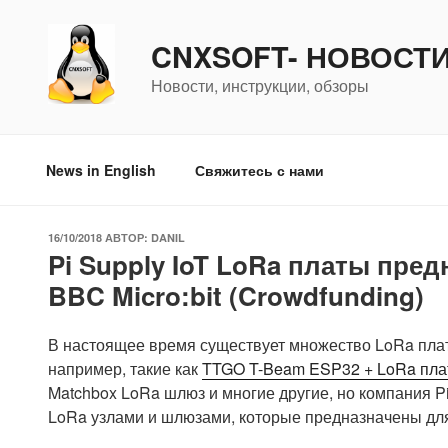
Перейти
к
CNXSOFT- НОВОСТ
содержимому
Новости, инструкции, обзоры
News in English
Свяжитесь с нами
ОПУБЛИКОВАНО
16/10/2018
АВТОР:
DANIL
Pi Supply IoT LoRa платы пред
BBC Micro:bit (Crowdfunding)
В настоящее время существует множество LoRa плат
например, такие как
TTGO T-Beam ESP32 + LoRa пла
Matchbox LoRa шлюз и многие другие, но компания P
LoRa узлами и шлюзами, которые предназначены для р