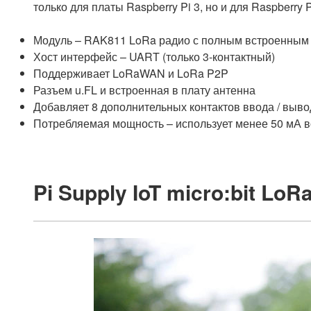
только для платы Raspberry Pi 3, но и для Raspberry
Модуль – RAK811 LoRa радио с полным встроенны
Хост интерфейс – UART (только 3-контактный)
Поддерживает LoRaWAN и LoRa P2P
Разъем u.FL и встроенная в плату антенна
Добавляет 8 дополнительных контактов ввода / выв
Потребляемая мощность – использует менее 50 мА 
Pi Supply IoT micro:bit LoR