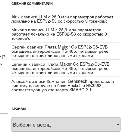
СВЕЖИЕ КОММЕНТАРИИ
Alex
к записи
LLM с 28,9 млн параметров работает
локально на ESP32-S3 со скоростью 9 токенов/с
Михаил
к записи
LLM с 28,9 млн параметров
работает локально на ESP32-S3 со скоростью 9
токенов/с
Сергей
к записи
Плата Maker Go ESP32-C5-EVB
оснащена интерфейсом RS-485, четырьмя реле,
четырьмя оптоизолированными входами
 Pi
ак
Евгений
к записи
Плата Maker Go ESP32-C5-EVB
оснащена интерфейсом RS-485, четырьмя реле,
четырьмя оптоизолированными входами
Алексей
к записи
Компания Geniatech представила
систему-на-модуле на базе Rockchip RK3568,
соответствующую стандарту SMARC 2.1
АРХИВЫ
Архивы