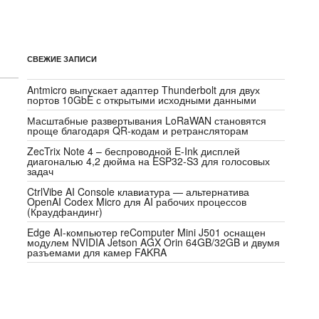
СВЕЖИЕ ЗАПИСИ
Antmicro выпускает адаптер Thunderbolt для двух
портов 10GbE с открытыми исходными данными
Масштабные развертывания LoRaWAN становятся
проще благодаря QR-кодам и ретрансляторам
ZecTrix Note 4 – беспроводной E-Ink дисплей
диагональю 4,2 дюйма на ESP32-S3 для голосовых
задач
CtrlVibe AI Console клавиатура — альтернатива
OpenAI Codex Micro для AI рабочих процессов
(Краудфандинг)
Edge AI-компьютер reComputer Mini J501 оснащен
модулем NVIDIA Jetson AGX Orin 64GB/32GB и двумя
разъемами для камер FAKRA