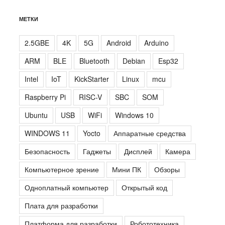
МЕТКИ
2.5GBE
4K
5G
Android
Arduino
ARM
BLE
Bluetooth
Debian
Esp32
Intel
IoT
KickStarter
Linux
mcu
Raspberry Pi
RISC-V
SBC
SOM
Ubuntu
USB
WiFi
Windows 10
WINDOWS 11
Yocto
Аппаратные средства
Безопасность
Гаджеты
Дисплей
Камера
Компьютерное зрение
Мини ПК
Обзоры
Одноплатный компьютер
Открытый код
Плата для разработки
Платформа для разработки
Робототехника