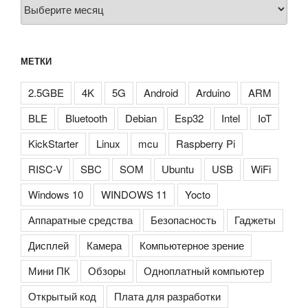
Архивы
МЕТКИ
2.5GBE
4K
5G
Android
Arduino
ARM
BLE
Bluetooth
Debian
Esp32
Intel
IoT
KickStarter
Linux
mcu
Raspberry Pi
RISC-V
SBC
SOM
Ubuntu
USB
WiFi
Windows 10
WINDOWS 11
Yocto
Аппаратные средства
Безопасность
Гаджеты
Дисплей
Камера
Компьютерное зрение
Мини ПК
Обзоры
Одноплатный компьютер
Открытый код
Плата для разработки