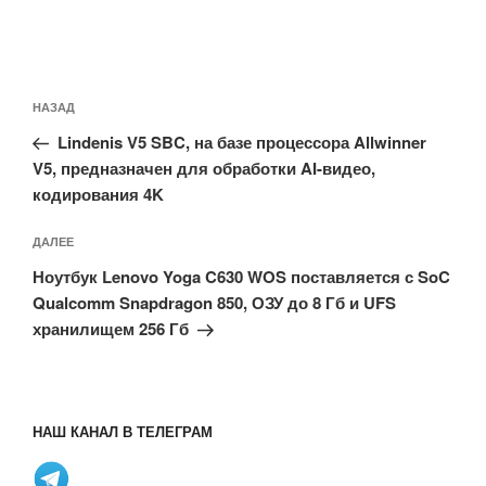
Навигация
Предыдущая
НАЗАД
по
запись:
записям
Lindenis V5 SBC, на базе процессора Allwinner
V5, предназначен для обработки AI-видео,
кодирования 4K
Следующая
ДАЛЕЕ
запись
Ноутбук Lenovo Yoga C630 WOS поставляется с SoC
Qualcomm Snapdragon 850, ОЗУ до 8 Гб и UFS
хранилищем 256 Гб
НАШ КАНАЛ В ТЕЛЕГРАМ