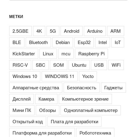
МЕТКИ
2.5GBE
4K
5G
Android
Arduino
ARM
BLE
Bluetooth
Debian
Esp32
Intel
IoT
KickStarter
Linux
mcu
Raspberry Pi
RISC-V
SBC
SOM
Ubuntu
USB
WiFi
Windows 10
WINDOWS 11
Yocto
Аппаратные средства
Безопасность
Гаджеты
Дисплей
Камера
Компьютерное зрение
Мини ПК
Обзоры
Одноплатный компьютер
Открытый код
Плата для разработки
Платформа для разработки
Робототехника