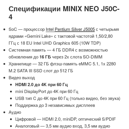
Спецификации MINIX NEO J50C-
4
SoC — процессор
Intel
Pentium Silver J5005
с четырьмя
ядрами «Gemini Lake» с тактовой частотой 1,50/2,80
ГГц с 18 EU Intel UHD Graphics 605 (10W TDP)
Системная память — 4 ГБ DDR4 с возможностью
обновления до
16 ГБ
через 2x слота SO-DIMM
Хранилище — 32 ГБ флэш-память eMMC 5.1, 1x 2280
M.2 SATA III SSD слот до 512 ГБ
Видео выход
HDMI 2.0 до 4K при 60 Гц
mini DisplayPort до 4K при 60 Гц
USB тип C до 4K при 60 Гц (только видео, без звука)
Поддержка до 3 независимых дисплеев
Аудио
Цифровой — HDMI 2.0, miniDP, оптический S/PDIF
Аналоговый — 3,5 мм аудио вход, 3,5 мм аудио