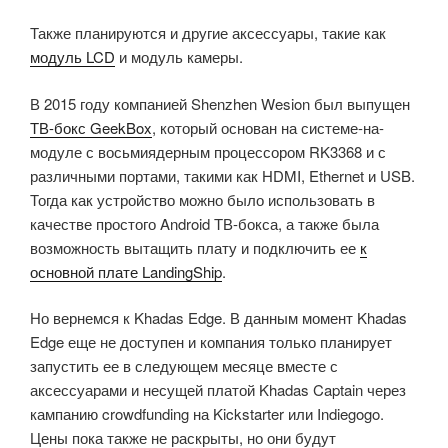
Также планируются и другие аксессуары, такие как
модуль LCD
и модуль камеры.
В 2015 году компанией Shenzhen Wesion был выпущен
ТВ-бокс GeekBox
, который основан на системе-на-
модуле с восьмиядерным процессором RK3368 и с
различными портами, такими как HDMI, Ethernet и USB.
Тогда как устройство можно было использовать в
качестве простого Android ТВ-бокса, а также была
возможность вытащить плату и подключить ее
к
основной плате LandingShip
.
Но вернемся к Khadas Edge. В данным момент Khadas
Edge еще не доступен и компания только планирует
запустить ее в следующем месяце вместе с
аксессуарами и несущей платой Khadas Captain через
кампанию crowdfunding на Kickstarter или Indiegogo.
Цены пока также не раскрыты, но они будут