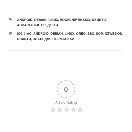
РУБРИКИ
ANDROID
,
DEBIAN
,
LINUX
,
ROCKCHIP RK33XX
,
UBUNTU
,
АППАРАТНЫЕ СРЕДСТВА
МЕТКИ
802.11AC
,
ANDROID
,
DEBIAN
,
LINUX
,
OREO
,
SBC
,
SOM
,
SZWESION
,
UBUNTU
,
ПЛАТА ДЛЯ РАЗРАБОТКИ
0
Article Rating