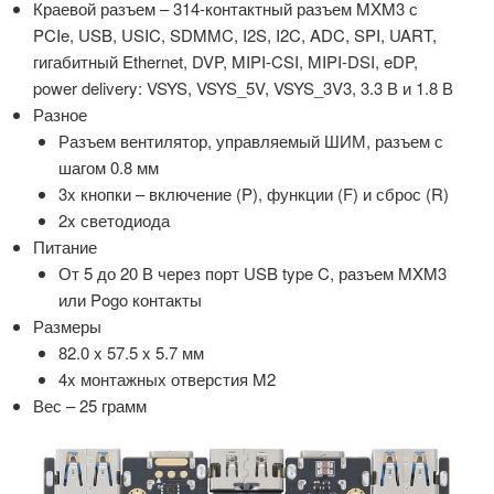
Краевой разъем – 314-контактный разъем MXM3 с
PCIe, USB, USIC, SDMMC, I2S, I2C, ADC, SPI, UART,
гигабитный Ethernet, DVP, MIPI-CSI, MIPI-DSI, eDP,
power delivery: VSYS, VSYS_5V, VSYS_3V3, 3.3 В и 1.8 В
Разное
Разъем вентилятор, управляемый ШИМ, разъем с
шагом 0.8 мм
3x кнопки – включение (P), функции (F) и сброс (R)
2x светодиода
Питание
От 5 до 20 В через порт USB type C, разъем MXM3
или Pogo контакты
Размеры
82.0 x 57.5 x 5.7 мм
4x монтажных отверстия M2
Вес – 25 грамм