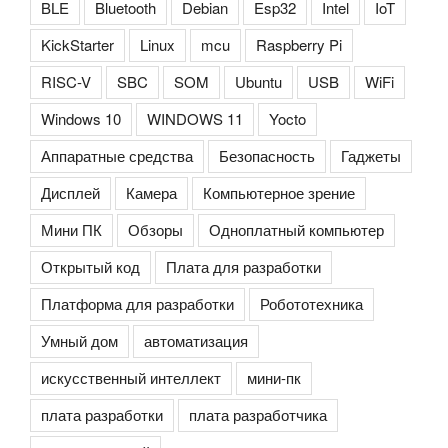
BLE
Bluetooth
Debian
Esp32
Intel
IoT
KickStarter
Linux
mcu
Raspberry Pi
RISC-V
SBC
SOM
Ubuntu
USB
WiFi
Windows 10
WINDOWS 11
Yocto
Аппаратные средства
Безопасность
Гаджеты
Дисплей
Камера
Компьютерное зрение
Мини ПК
Обзоры
Одноплатный компьютер
Открытый код
Плата для разработки
Платформа для разработки
Робототехника
Умный дом
автоматизация
искусственный интеллект
мини-пк
плата разработки
плата разработчика