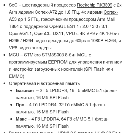
SoC – шестиядерный процессор
Rockchip RK3399
с 2x
Arm ядрами Cortex-A72 до 1.8 ГГц, 4x ядрами
Cortex-
A53
до 1.5 ГГц, графическим процессором Arm Mali
T864 с поддержкой OpenGL ES1.1 / 2.0 / 3.0 / 3.1,
OpenVG1.1, OpenCL, DX11, VPU с 4K VP9 и 4K 10-бит
H265 / H264 видео декодеры до 60fps и 1080P H.264, и
VP8 видео энкодеры
MCU – STMicro STM8S003 8-бит MCU с
программируемым EEPROM для управления питанием
и настройки загрузочных носителей
(SPI Flash или
EMMC)
Оперативная и встроенная память
Базовая
– 2 Гб LPDDR4, 16 Гб eMMC 5.1 флэш-
памятью, 16 Мб SPI Flash
Про
– 4 Гб LPDDR4, 32 Гб eMMC 5.1 флэш-
памятью, 16 Мб SPI Flash
Макс
– 4 Гб LPDDR4, 64 Гб eMMC 5.1 флэш-
памятью, 16 Мб SPI Flash
Видео и аудио выход – HDMI 2.0 порт до 4K @ 60 Гц с