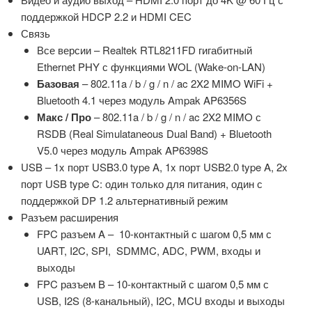
поддержкой HDCP 2.2 и HDMI CEC
Связь
Все версии – Realtek RTL8211FD гигабитный
Ethernet PHY с функциями WOL (Wake-on-LAN)
Базовая
– 802.11a / b / g / n / ac 2X2 MIMO WiFi +
Bluetooth 4.1 через модуль Ampak AP6356S
Макс / Про
– 802.11a / b / g / n / ac 2X2 MIMO с
RSDB (Real Simulataneous Dual Band) + Bluetooth
V5.0 через модуль Ampak AP6398S
USB – 1x порт USB3.0 type A, 1x порт USB2.0 type A, 2x
порт USB type C: один только для питания, один с
поддержкой DP 1.2 альтернативный режим
Разъем расширения
FPC разъем A – 10-контактный с шагом 0,5 мм с
UART, I2C, SPI, SDMMC, ADC, PWM, входы и
выходы
FPC разъем B – 10-контактный с шагом 0,5 мм с
USB, I2S (8-канальный), I2C, MCU входы и выходы