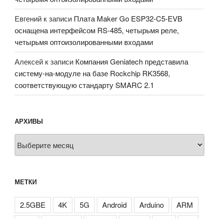
Евгений
к записи
Плата Maker Go ESP32-C5-EVB
оснащена интерфейсом RS-485, четырьмя реле,
четырьмя оптоизолированными входами
Алексей
к записи
Компания Geniatech представила
систему-на-модуле на базе Rockchip RK3568,
соответствующую стандарту SMARC 2.1
АРХИВЫ
Архивы
МЕТКИ
2.5GBE
4K
5G
Android
Arduino
ARM