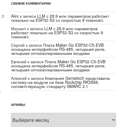
СВЕЖИЕ КОММЕНТАРИИ
.1
Alex
к записи
LLM с 28,9 млн параметров работает
локально на ESP32-S3 со скоростью 9 токенов/с
Михаил
к записи
LLM с 28,9 млн параметров
работает локально на ESP32-S3 со скоростью 9
токенов/с
Сергей
к записи
Плата Maker Go ESP32-C5-EVB
оснащена интерфейсом RS-485, четырьмя реле,
четырьмя оптоизолированными входами
Евгений
к записи
Плата Maker Go ESP32-C5-EVB
оснащена интерфейсом RS-485, четырьмя реле,
четырьмя оптоизолированными входами
Алексей
к записи
Компания Geniatech представила
систему-на-модуле на базе Rockchip RK3568,
соответствующую стандарту SMARC 2.1
г
АРХИВЫ
Архивы