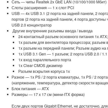
Сеть — чипы Realtek 2x GbE LAN (10/100/1000 Мбит)
Слоты расширения — 1 х слот PCI
USB — 4x USB 3.1 (2 порта на задней панели, 2 порт
портов (2 порта на задней панели, 4 порта доступн
USB 2.0 концентратор
Другие внутренние разъемы ввода / вывода
24-контактный разъем основного питания 1x ATX;
1x разъем для вентилятора процессора; разъем 
1x разъем на передней панели; Разъем аудио на 
1x USB 3.1 Gen — 1 разъем; 2 порта USB 2.0 / 1.1
1x вход параллельного порта
1x Clear CMOS джампер
Разъем вскрытия корпуса 1x
Разное — 1x PS / 2 порта клавиатуры, 1x PS / 2 пор
(напряжение, температура, детектор скорости враще
Блок питания — ATX
Размеры — 17 х 17 см (мини-ITX форма)
Если двух портов Gigabit Ethernet, не достаточно, 