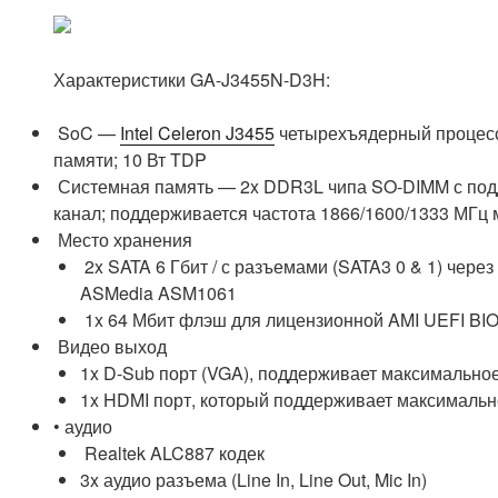
Характеристики GA-J3455N-D3H:
SoC —
Intel Celeron J3455
четырехъядерный процессор
памяти; 10 Вт TDP
Системная память — 2x DDR3L чипа SO-DIMM с подд
канал; поддерживается частота 1866/1600/1333 МГ
Место хранения
2x SATA 6 Гбит / с разъемами (SATA3 0 & 1) через
ASMedia ASM1061
1x 64 Мбит флэш для лицензионной AMI UEFI BIOS 
Видео выход
1x D-Sub порт (VGA), поддерживает максимально
1x HDMI порт, который поддерживает максимальн
• аудио
Realtek ALC887 кодек
3x аудио разъема (Line In, Line Out, Mic In)