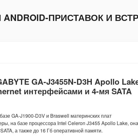
И ANDROID-ПРИСТАВОК И ВС
IGABYTE GA-J3455N-D3H Apollo Lak
thernet интерфейсами и 4-мя SATA
базе GA-J1900-D3V и Braswell материнских плат
ы, на базе процессора Intel Celeron J3455 Apollo Lake, он
 SATA, а также до 16 Гб оперативной памяти.