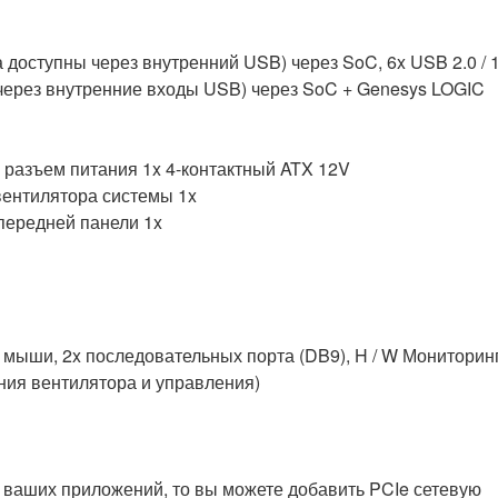
а доступны через внутренний USB) через SoC, 6x USB 2.0 / 1
ы через внутренние входы USB) через SoC + Genesys LOGIC
 разъем питания 1x 4-контактный ATX 12V
вентилятора системы 1x
передней панели 1x
та мыши, 2x последовательных порта (DB9), H / W Мониторин
ния вентилятора и управления)
для ваших приложений, то вы можете добавить PCIe сетевую