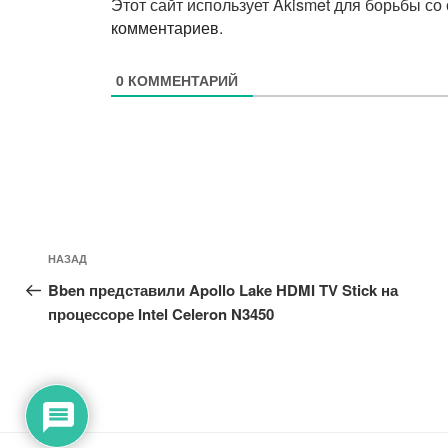
Этот сайт использует Akismet для борьбы со
комментариев
.
0
КОММЕНТАРИЙ
Навигация
Предыдущая
НАЗАД
по
запись:
Bben представили Apollo Lake HDMI TV Stick на
записям
процессоре Intel Celeron N3450