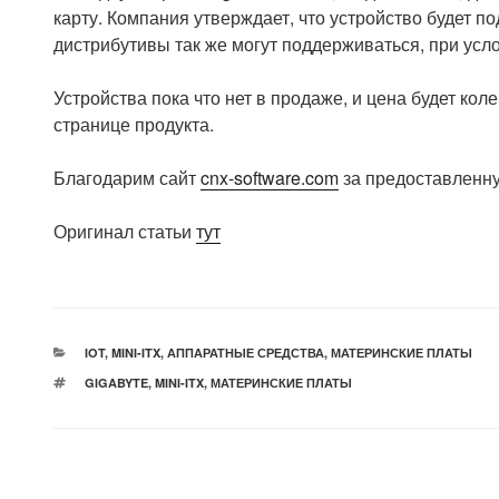
карту. Компания утверждает, что устройство будет п
дистрибутивы так же могут поддерживаться, при усло
Устройства пока что нет в продаже, и цена будет ко
странице продукта.
Благодарим сайт
cnx-software.com
за предоставленн
Оригинал статьи
тут
РУБРИКИ
IOT
,
MINI-ITX
,
АППАРАТНЫЕ СРЕДСТВА
,
МАТЕРИНСКИЕ ПЛАТЫ
МЕТКИ
GIGABYTE
,
MINI-ITX
,
МАТЕРИНСКИЕ ПЛАТЫ