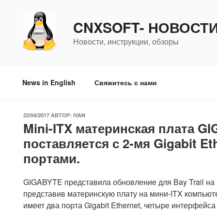
Перейти
к
CNXSOFT- НОВОСТ
содержимому
Новости, инструкции, обзоры
News in English
Свяжитесь с нами
ОПУБЛИКОВАНО
22/04/2017
АВТОР:
IVAN
Mini-ITX материнская плата G
поставляется с 2-мя Gigabit E
портами.
GIGABYTE представила обновление для Bay Trail на 
представив материнскую плату на мини-ITX компьютер
имеет два порта Gigabit Ethernet, четыре интерфейса