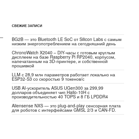
СВЕЖИЕ ЗАПИСИ
 —
BG2B — это Bluetooth LE SoC от Silicon Labs с самым
низким энергопотреблением на сегодняшний день
ChronoWatch X2040 – DIY-часы с готовым круглым
дисплеем на базе Raspberry Pi RP2040, корпусом,
напечатанным на 3D-принтере, и собственной
прошивкой
LLM с 28,9 млн параметров работает локально на
ESP32-S3 со скоростью 9 токенов/с
USB AI-ускоритель ASUS UGen300 за 299,99
долларов объединяет чип Hailo-10H с
производительностью 40 TOPS и 8 ГБ LPDDR4
Aliensense NXS — это plug-and-play сенсорная плата
для роботов с интерфейсами GMSL 2/3 и CAN-FD.