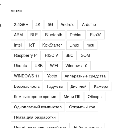
е
МЕТКИ
2.5GBE
4K
5G
Android
Arduino
а
ARM
BLE
Bluetooth
Debian
Esp32
Intel
IoT
KickStarter
Linux
mcu
Raspberry Pi
RISC-V
SBC
SOM
Ubuntu
USB
WiFi
Windows 10
WINDOWS 11
Yocto
Аппаратные средства
Безопасность
Гаджеты
Дисплей
Камера
Компьютерное зрение
Мини ПК
Обзоры
Одноплатный компьютер
Открытый код
Плата для разработки
Платформа для разработки
Робототехника