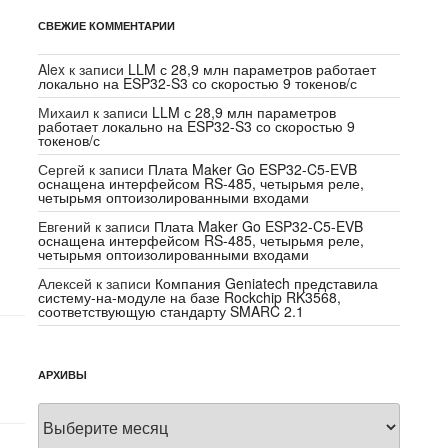
СВЕЖИЕ КОММЕНТАРИИ
Alex
к записи
LLM с 28,9 млн параметров работает
локально на ESP32-S3 со скоростью 9 токенов/с
Михаил
к записи
LLM с 28,9 млн параметров
работает локально на ESP32-S3 со скоростью 9
токенов/с
Сергей
к записи
Плата Maker Go ESP32-C5-EVB
оснащена интерфейсом RS-485, четырьмя реле,
четырьмя оптоизолированными входами
Евгений
к записи
Плата Maker Go ESP32-C5-EVB
оснащена интерфейсом RS-485, четырьмя реле,
четырьмя оптоизолированными входами
Алексей
к записи
Компания Geniatech представила
систему-на-модуле на базе Rockchip RK3568,
соответствующую стандарту SMARC 2.1
АРХИВЫ
Архивы