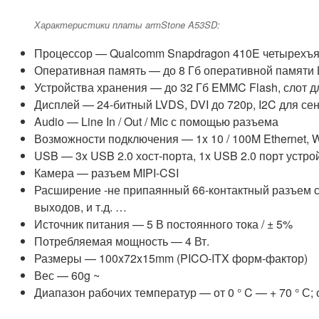
Характеристики платы armStone A53SD:
Процессор — Qualcomm Snapdragon 410E четырехъяд
Оперативная память — до 8 Гб оперативной памят
Устройства хранения — до 32 Гб EMMC Flash, слот д
Дисплей — 24-битный LVDS, DVI до 720p, I2C для се
Audio — Line In / Out / Mic с помощью разъема
Возможности подключения — 1x 10 / 100M Ethernet, Wi-F
USB — 3x USB 2.0 хост-порта, 1x USB 2.0 порт устро
Камера — разъем MIPI-CSI
Расширение -не припаянный 66-контактный разъем с 1
выходов, и т.д. …
Источник питания — 5 В постоянного тока / ± 5%
Потребляемая мощность — 4 Вт.
Размеры — 100x72x15mm (PICO-ITX форм-фактор)
Вес — 60g ~
Диапазон рабочих температур — от 0 ° C — + 70 ° С; 