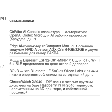
GPU
СВЕЖИЕ ЗАПИСИ
CtrlVibe AI Console клавиатура — альтернатива
OpenAI Codex Micro для AI рабочих процессов
(Краудфандинг)
Edge AI-компьютер reComputer Mini J501 оснащен
модулем NVIDIA Jetson AGX Orin 64GB/32GB и двумя
разъемами для камер FAKRA
Модуль Espressif ESP32-C61-MINI-1/1U для IoT с Wi-Fi
6 и BLE представлен по цене около 2 долларов
 /
BG2B — это Bluetooth LE SoC от Silicon Labs с самым
низким энергопотреблением на сегодняшний день
ChronoWatch X2040 – DIY-часы с готовым круглым
дисплеем на базе Raspberry Pi RP2040, корпусом,
напечатанным на 3D-принтере, и собственной
прошивкой