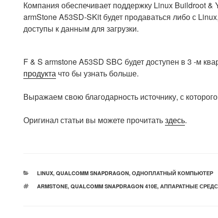
Компания обеспечивает поддержку Linux Buildroot & Y
armStone A53SD-SKit будет продаваться либо с Linux,
доступы к данным для загрузки.
F & S armstone A53SD SBC будет доступен в 3 -м ква
продукта
что бы узнать больше.
Выражаем свою благодарность источнику, с которого 
Оригинал статьи вы можете прочитать
здесь
.
РУБРИКИ
LINUX
,
QUALCOMM SNAPDRAGON
,
ОДНОПЛАТНЫЙ КОМПЬЮТЕР
МЕТКИ
ARMSTONE
,
QUALCOMM SNAPDRAGON 410E
,
АППАРАТНЫЕ СРЕДС