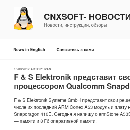
Перейти
к
CNXSOFT- НОВОСТ
содержимому
Новости, инструкции, обзоры
News in English
Свяжитесь с нами
ОПУБЛИКОВАНО
13/03/2017
АВТОР:
IVAN
F & S Elektronik представит с
процессором Qualcomm Snapd
F & S Elektronik Systeme GmbH представит свои реш
числе их последний ARM Cortex A53 модуль и плату 
Snapdragon 410E. Сегодня я напишу о armStone A5
— памяти и 8 Гб оперативной памяти.