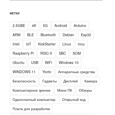
МЕТКИ
2.5GBE
4K
5G
Android
Arduino
ARM
BLE
Bluetooth
Debian
Esp32
Intel
IoT
KickStarter
Linux
mcu
Raspberry Pi
RISC-V
SBC
SOM
Ubuntu
USB
WiFi
Windows 10
WINDOWS 11
Yocto
Аппаратные средства
Безопасность
Гаджеты
Дисплей
Камера
Компьютерное зрение
Мини ПК
Обзоры
Одноплатный компьютер
Открытый код
Плата для разработки