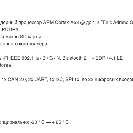
ерный процессор ARM Cortex-A53 @ до 1,2 ГГц с Adreno 
и LPDDR3
ля микро SD карты
нсорного контроллера
i IEEE 802.11a / B / G / N, Bluetooth 2.1 + EDR / 4.1 LE
йства
x CAN 2.0, 2x UART, 1x I2C, SPI 1x, до 32 цифровых входов
опционально: -20 ° C — + 85 ° C