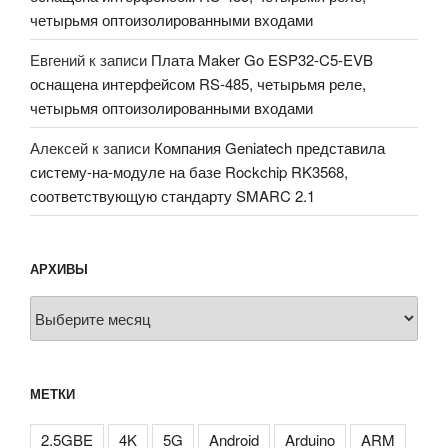
четырьмя оптоизолированными входами
Евгений
к записи
Плата Maker Go ESP32-C5-EVB
оснащена интерфейсом RS-485, четырьмя реле,
четырьмя оптоизолированными входами
Алексей
к записи
Компания Geniatech представила
систему-на-модуле на базе Rockchip RK3568,
соответствующую стандарту SMARC 2.1
АРХИВЫ
Архивы
МЕТКИ
2.5GBE
4K
5G
Android
Arduino
ARM