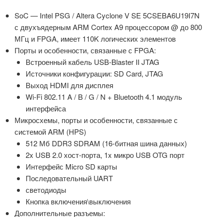
SoC — Intel PSG / Altera Cyclone V SE 5CSEBA6U19I7N
с двухъядерным ARM Cortex A9 процессором @ до 800
МГц и FPGA, имеет 110K логических элементов
Порты и особенности, связанные с FPGA:
Встроенный кабель USB-Blaster II JTAG
Источники конфигурации: SD Card, JTAG
Выход HDMI для дисплея
Wi-Fi 802.11 A / B / G / N + Bluetooth 4.1 модуль
интерфейса
Микросхемы, порты и особенности, связанные с
системой ARM (HPS)
512 Мб DDR3 SDRAM (16-битная шина данных)
2x USB 2.0 хост-порта, 1x микро USB OTG порт
Интерфейс Micro SD карты
Последовательный UART
светодиоды
Кнопка включения\выключения
Дополнительные разъемы: