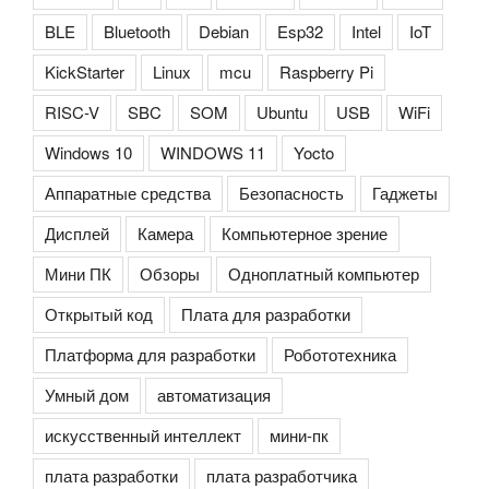
BLE
Bluetooth
Debian
Esp32
Intel
IoT
KickStarter
Linux
mcu
Raspberry Pi
RISC-V
SBC
SOM
Ubuntu
USB
WiFi
Windows 10
WINDOWS 11
Yocto
Аппаратные средства
Безопасность
Гаджеты
Дисплей
Камера
Компьютерное зрение
Мини ПК
Обзоры
Одноплатный компьютер
Открытый код
Плата для разработки
Платформа для разработки
Робототехника
Умный дом
автоматизация
искусственный интеллект
мини-пк
плата разработки
плата разработчика