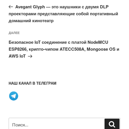
по
запись:
записям
Avegant Glyph — это наушники с двумя DLP
проекторами представляющие собой портативный
домашний кинотеатр
Следующая
ДАЛЕЕ
запись
Безопасное IoT соединение с платой NodeMCU
ESP8266, крипто-чипом ATECC508A, Mongoose OS и
AWS IoT
НАШ КАНАЛ В ТЕЛЕГРАМ
Искать:
Поиск