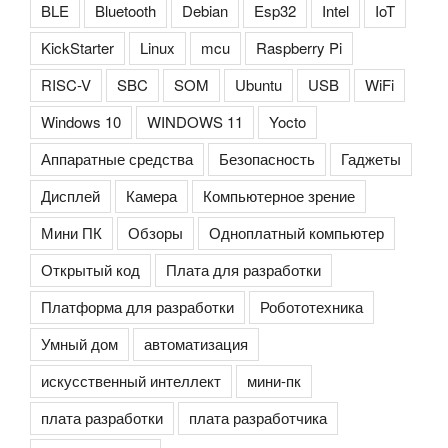
BLE
Bluetooth
Debian
Esp32
Intel
IoT
KickStarter
Linux
mcu
Raspberry Pi
RISC-V
SBC
SOM
Ubuntu
USB
WiFi
Windows 10
WINDOWS 11
Yocto
Аппаратные средства
Безопасность
Гаджеты
Дисплей
Камера
Компьютерное зрение
Мини ПК
Обзоры
Одноплатный компьютер
Открытый код
Плата для разработки
Платформа для разработки
Робототехника
Умный дом
автоматизация
искусственный интеллект
мини-пк
плата разработки
плата разработчика