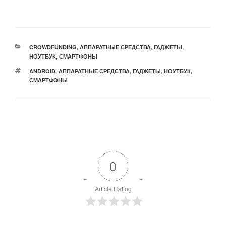
РУБРИКИ
CROWDFUNDING
,
АППАРАТНЫЕ СРЕДСТВА
,
ГАДЖЕТЫ
,
НОУТБУК
,
СМАРТФОНЫ
МЕТКИ
ANDROID
,
АППАРАТНЫЕ СРЕДСТВА
,
ГАДЖЕТЫ
,
НОУТБУК
,
СМАРТФОНЫ
0
Article Rating