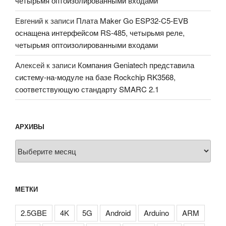
четырьмя оптоизолированными входами
Евгений
к записи
Плата Maker Go ESP32-C5-EVB
оснащена интерфейсом RS-485, четырьмя реле,
четырьмя оптоизолированными входами
Алексей
к записи
Компания Geniatech представила
систему-на-модуле на базе Rockchip RK3568,
соответствующую стандарту SMARC 2.1
АРХИВЫ
Архивы
МЕТКИ
2.5GBE
4K
5G
Android
Arduino
ARM