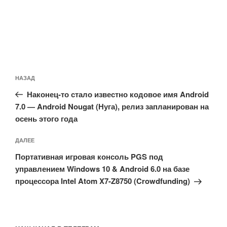
Навигация
Предыдущая
НАЗАД
по
запись:
записям
Наконец-то стало известно кодовое имя Android
7.0 — Android Nougat (Нуга), релиз запланирован на
осень этого года
Следующая
ДАЛЕЕ
запись
Портативная игровая консоль PGS под
управлением Windows 10 & Android 6.0 на базе
процессора Intel Atom X7-Z8750 (Crowdfunding)