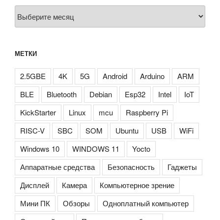
Архивы
МЕТКИ
2.5GBE
4K
5G
Android
Arduino
ARM
BLE
Bluetooth
Debian
Esp32
Intel
IoT
KickStarter
Linux
mcu
Raspberry Pi
RISC-V
SBC
SOM
Ubuntu
USB
WiFi
Windows 10
WINDOWS 11
Yocto
Аппаратные средства
Безопасность
Гаджеты
Дисплей
Камера
Компьютерное зрение
Мини ПК
Обзоры
Одноплатный компьютер