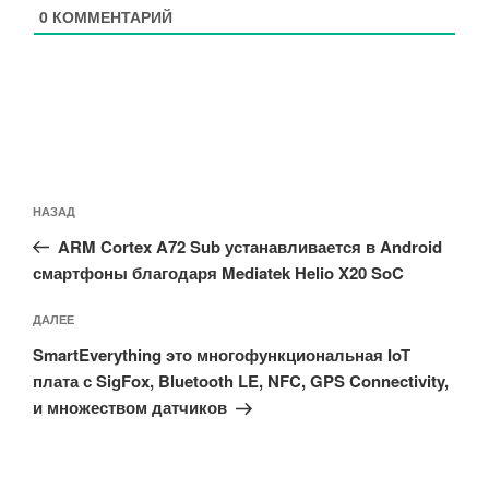
0
КОММЕНТАРИЙ
Навигация
Предыдущая
НАЗАД
по
запись:
записям
ARM Cortex A72 Sub устанавливается в Android
смартфоны благодаря Mediatek Helio X20 SoC
Следующая
ДАЛЕЕ
запись
SmartEverything это многофункциональная IoT
плата с SigFox, Bluetooth LE, NFC, GPS Connectivity,
и множеством датчиков