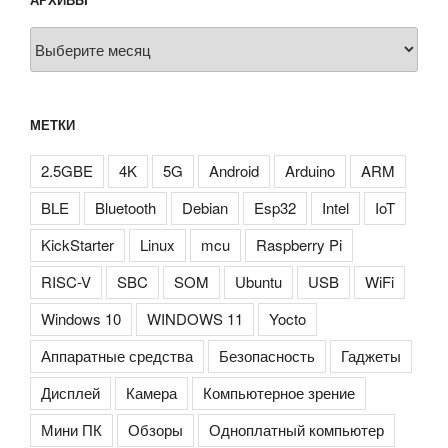
Архивы
МЕТКИ
2.5GBE
4K
5G
Android
Arduino
ARM
BLE
Bluetooth
Debian
Esp32
Intel
IoT
KickStarter
Linux
mcu
Raspberry Pi
RISC-V
SBC
SOM
Ubuntu
USB
WiFi
Windows 10
WINDOWS 11
Yocto
Аппаратные средства
Безопасность
Гаджеты
Дисплей
Камера
Компьютерное зрение
Мини ПК
Обзоры
Одноплатный компьютер