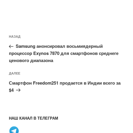
Навигация
Предыдущая
НАЗАД
по
запись:
записям
Samsung анонсировал восьмиядерный
процессор Exynos 7870 для смартфонов среднеге
ценового диапазона
Следующая
ДАЛЕЕ
запись
Смартфон Freedom251 продается в Индии всего за
$4
НАШ КАНАЛ В ТЕЛЕГРАМ