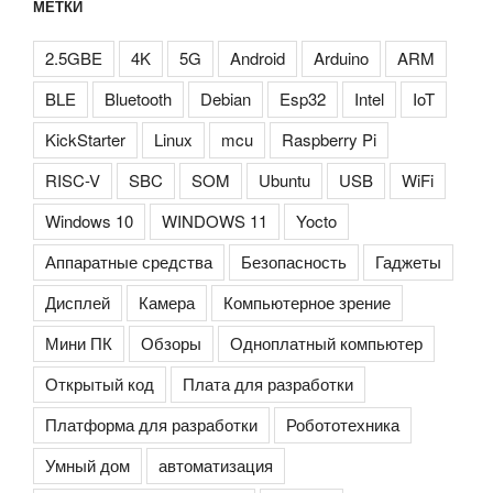
МЕТКИ
2.5GBE
4K
5G
Android
Arduino
ARM
BLE
Bluetooth
Debian
Esp32
Intel
IoT
KickStarter
Linux
mcu
Raspberry Pi
RISC-V
SBC
SOM
Ubuntu
USB
WiFi
Windows 10
WINDOWS 11
Yocto
Аппаратные средства
Безопасность
Гаджеты
Дисплей
Камера
Компьютерное зрение
Мини ПК
Обзоры
Одноплатный компьютер
Открытый код
Плата для разработки
Платформа для разработки
Робототехника
Умный дом
автоматизация