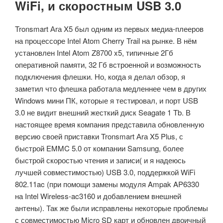
WiFi, и скоростным USB 3.0
Tronsmart Аrа X5 был одним из первых медиа-плееров
на процессоре Intel Atom Cherry Trail на рынке. В нём
установлен Intel Atom Z8700 x5, типичные 2Гб
оперативной памяти, 32 Гб встроенной и возможность
подключения флешки. Но, когда я делал обзор, я
заметил что флешка работала медленнее чем в других
Windows мини ПК, которые я тестировал, и порт USB
3.0 не видит внешний жесткий диск Seagate 1 Tb. В
настоящее время компания представила обновленную
версию своей приставки Tronsmart Аrа X5 Plus, с
быстрой EMMC 5.0 от компании Samsung, более
быстрой скоростью чтения и записи( и я надеюсь
лучшей совместимостью) USB 3.0, поддержкой WiFi
802.11ac (при помощи замены модуля Ampak AP6330
на Intel Wireless-ac3160 и добавлением внешней
антены). Так же были исправлены некоторые проблемы
с совместимостью Micro SD карт и обновлен двоичный