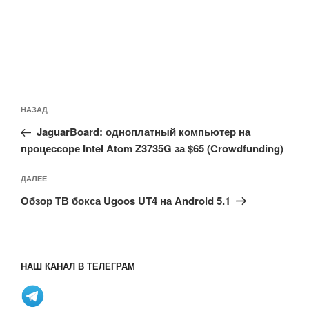
Навигация
Предыдущая
НАЗАД
по
запись:
записям
JaguarBoard: одноплатный компьютер на
процессоре Intel Atom Z3735G за $65 (Crowdfunding)
Следующая
ДАЛЕЕ
запись
Обзор ТВ бокса Ugoos UT4 на Android 5.1
НАШ КАНАЛ В ТЕЛЕГРАМ