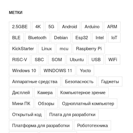
МЕТКИ
2.5GBE
4K
5G
Android
Arduino
ARM
BLE
Bluetooth
Debian
Esp32
Intel
IoT
KickStarter
Linux
mcu
Raspberry Pi
RISC-V
SBC
SOM
Ubuntu
USB
WiFi
Windows 10
WINDOWS 11
Yocto
Аппаратные средства
Безопасность
Гаджеты
Дисплей
Камера
Компьютерное зрение
Мини ПК
Обзоры
Одноплатный компьютер
Открытый код
Плата для разработки
Платформа для разработки
Робототехника