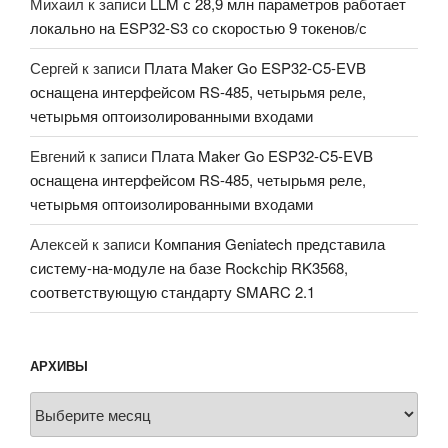
Михаил
к записи
LLM с 28,9 млн параметров работает
локально на ESP32-S3 со скоростью 9 токенов/с
Сергей
к записи
Плата Maker Go ESP32-C5-EVB
оснащена интерфейсом RS-485, четырьмя реле,
четырьмя оптоизолированными входами
Евгений
к записи
Плата Maker Go ESP32-C5-EVB
оснащена интерфейсом RS-485, четырьмя реле,
четырьмя оптоизолированными входами
Алексей
к записи
Компания Geniatech представила
систему-на-модуле на базе Rockchip RK3568,
соответствующую стандарту SMARC 2.1
АРХИВЫ
Архивы