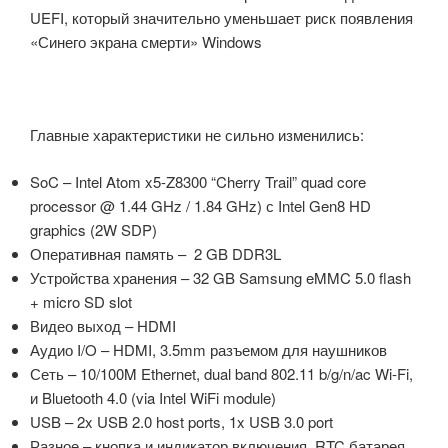
UEFI, который значительно уменьшает риск появления
«Синего экрана смерти» Windows
Главные характеристики не сильно изменились:
SoC – I
ntel Atom x5-Z8300 “Cherry Trail” quad core
processor
@ 1.44 GHz / 1.84 GHz) с Intel Gen8 HD
graphics (2W SDP)
Оперативная память – 2 GB DDR3L
Устройства хранения – 32 GB Samsung eMMC 5.0 flash
+ micro SD slot
Видео выход – HDMI
Аудио I/O – HDMI, 3.5mm разъемом для наушников
Сеть – 10/100M Ethernet, dual band 802.11 b/g/n/ac Wi-Fi,
и Bluetooth 4.0 (via Intel WiFi module)
USB – 2x USB 2.0 host ports, 1x USB 3.0 port
Разное – кнопка и индикатор включения, RTC батарея