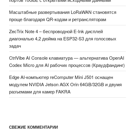
Масштабные развертывания LoRaWAN становятся
проще благодаря QR-кодам и ретрансляторам
ZecTrix Note 4 – беспроводной E-Ink дисплей
диагональю 4,2 дюйма на ESP32-S3 для голосовых
задач
CtrlVibe AI Console клавиатура — альтернатива OpenAI
Codex Micro для AI рабочих процессов (Краудфандинг)
Edge AI-компьютер reComputer Mini J501 оснащен
модулем NVIDIA Jetson AGX Orin 64GB/32GB и двумя
разъемами для камер FAKRA
СВЕЖИЕ КОММЕНТАРИИ