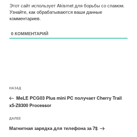
Этот сайт использует Akismet для борьбы со спамом.
Узнайте, как обрабатываются ваши данные
комментариев
.
0
КОММЕНТАРИЙ
Навигация
Предыдущая
НАЗАД
по
запись:
записям
MeLE PCG03 Plus mini PC получает Cherry Trail
x5-Z8300 Processor
Следующая
ДАЛЕЕ
запись
Магнитная зарядка для телефона за 7$