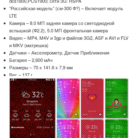
dcs1800,PCS1900; сети 3G: HSPA
“Российская модель” (см-300 Ф?) – Включает модуль
LTE
Камера – 8.0 МП задняя камера со светодиодной
вспышкой (Ф2.2), 5.0 МП фронтальная камера
Видео – MP4, M4V и 3gp и файлов 3G2, ASF и AVI и FLV
и MKV (матрешка)
Датчики – Акселерометр, Датчик Приближения
Батарея – 2,600 мАч
Размеры – 70 х 141.6 х 7,9 мм
Вес – 137 г