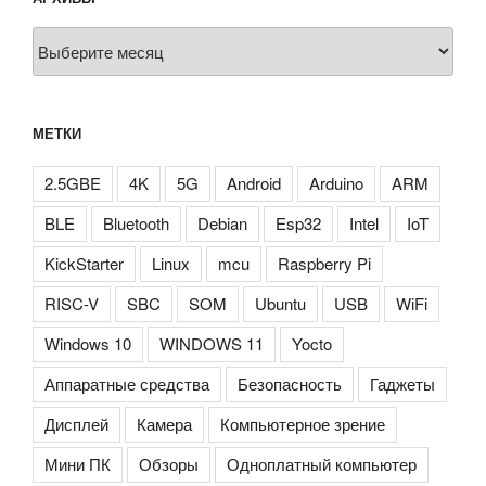
Архивы
МЕТКИ
2.5GBE
4K
5G
Android
Arduino
ARM
BLE
Bluetooth
Debian
Esp32
Intel
IoT
KickStarter
Linux
mcu
Raspberry Pi
RISC-V
SBC
SOM
Ubuntu
USB
WiFi
Windows 10
WINDOWS 11
Yocto
Аппаратные средства
Безопасность
Гаджеты
Дисплей
Камера
Компьютерное зрение
Мини ПК
Обзоры
Одноплатный компьютер