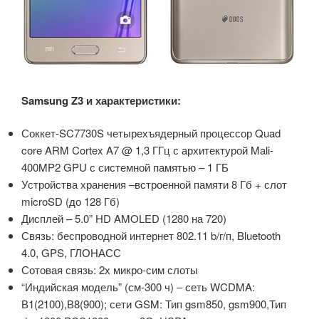
Samsung Z3 и характеристики:
Соккет-SC7730S четырехъядерный процессор Quad
core ARM Cortex A7 @ 1,3 ГГц с архитектурой Mali-
400MP2 GPU с системной памятью – 1 ГБ
Устройства хранения –встроенной памяти 8 Гб + слот
microSD (до 128 Гб)
Дисплей – 5.0” HD AMOLED (1280 на 720)
Связь: беспроводной интернет 802.11 b/г/п, Bluetooth
4.0, GPS, ГЛОНАСС
Сотовая связь: 2х микро-сим слоты
“Индийская модель” (см-300 ч) – сеть WCDMA:
В1(2100),В8(900); сети GSM: Тип gsm850, gsm900,Тип