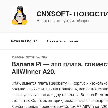
Перейти
к
CNXSOFT- НОВОСТ
содержимому
Новости, инструкции, обзоры
News in English
Свяжитесь с нами
ОПУБЛИКОВАНО
20/04/2014
АВТОР:
VALERA
Banana Pi — это плата, совмест
AllWinner A20.
Итак, имеется плата Raspberry Pi, корпус и нескол
большая вычислительная мощность, или есть желание
аксессуары заново для другой платы. Banana Pi мож
это не так. См. комментарии] механически и электри
двухъядерным процессором Cortex A7 AllWinner A20 S