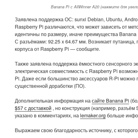
Banana Pi с AllWinner A20 (нажмите для увел
Заявлена поддержка ОС: sunxi Debian, Ubuntu, Androi
Raspberry Pi различаются, что может зависеть от ме
идентичны по размеру, иначе преимущества Banana P
С разъёмами: 92.25 x 64.67 мм. Возникает путаница, 
корпуса от Raspberry Pi — сообщите.
Также заявлена поддержка ёмкостного сенсорного э
электрическая совместимость с Raspberry Pi возможн
Pi. Даже если большинство аксессуаров R-Pi можно п
существенной доработки (ПО).
Дополнительная информация на
сайте Banana Pi
(бо
$57 с доставкой
, но конструкция (например, разъём 
указано в комментариях, на
lemaker.org
больше инфор
Выражаем свою благодарность источнику, с которого 