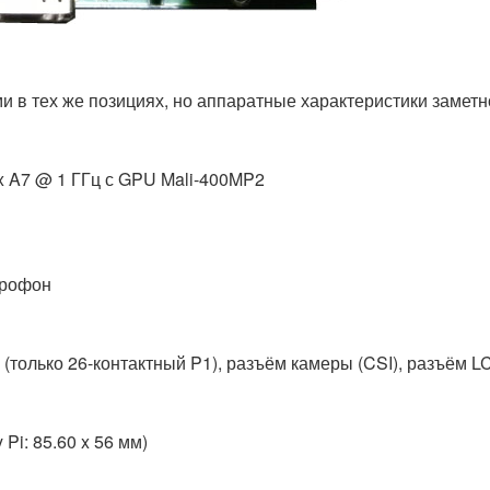
и в тех же позициях, но аппаратные характеристики заметн
x A7 @ 1 ГГц с GPU Mali-400MP2
крофон
(только 26-контактный P1), разъём камеры (CSI), разъём L
Pi: 85.60 x 56 мм)