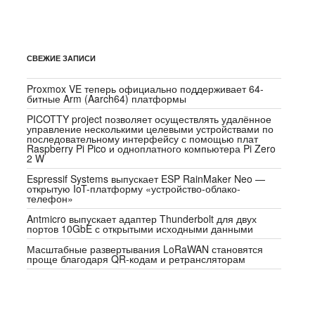
СВЕЖИЕ ЗАПИСИ
Proxmox VE теперь официально поддерживает 64-
битные Arm (Aarch64) платформы
PICOTTY project позволяет осуществлять удалённое
управление несколькими целевыми устройствами по
последовательному интерфейсу с помощью плат
Raspberry Pi Pico и одноплатного компьютера Pi Zero
2 W
Espressif Systems выпускает ESP RainMaker Neo —
открытую IoT-платформу «устройство-облако-
телефон»
Antmicro выпускает адаптер Thunderbolt для двух
портов 10GbE с открытыми исходными данными
Масштабные развертывания LoRaWAN становятся
проще благодаря QR-кодам и ретрансляторам