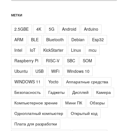
МЕТКИ
2.5GBE
4K
5G
Android
Arduino
ARM
BLE
Bluetooth
Debian
Esp32
Intel
IoT
KickStarter
Linux
mcu
Raspberry Pi
RISC-V
SBC
SOM
Ubuntu
USB
WiFi
Windows 10
WINDOWS 11
Yocto
Аппаратные средства
Безопасность
Гаджеты
Дисплей
Камера
Компьютерное зрение
Мини ПК
Обзоры
Одноплатный компьютер
Открытый код
Плата для разработки