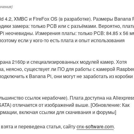
ичения)
d 4.2, XMBC и FireFox OS (в разработке). Размеры Banana P
тодики замера: только PCB или с разъёмами. Вероятно, плат
i неочевидны. Измерения платы: только PCB: 84.85 x 56 м
поэтому если у кого-то есть плата и опыт использования
крана 2160p и специализированных модулей камер. Хотя
а, неясно, существует ли ПО для работы с камерой Raspber
одключить к Banana Pi, они могут не заработать из коробки
льшинство ссылок нерабочие). Плата доступна на Aliexpres
SATA) отличается от изображений выше. [Обновление: Как
мации, включая ссылки для скачивания и форумы]
взята и переведена статья, сайту
cnx-software.com
.