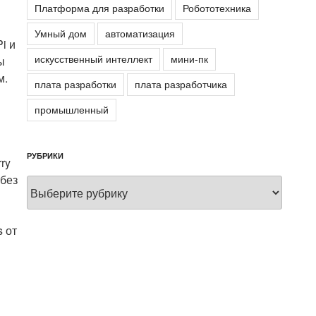
Платформа для разработки
Робототехника
Умный дом
автоматизация
i и
искусственный интеллект
мини-пк
ы
м.
плата разработки
плата разработчика
промышленный
РУБРИКИ
ry
 без
Рубрики
s от