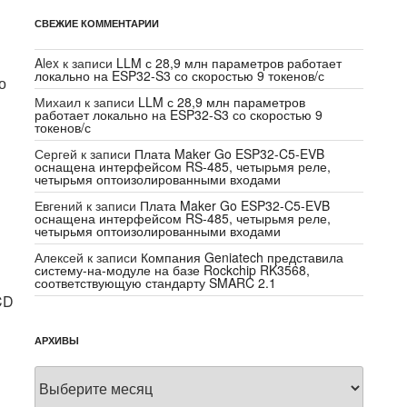
СВЕЖИЕ КОММЕНТАРИИ
Alex
к записи
LLM с 28,9 млн параметров работает
локально на ESP32-S3 со скоростью 9 токенов/с
о
Михаил
к записи
LLM с 28,9 млн параметров
работает локально на ESP32-S3 со скоростью 9
токенов/с
Сергей
к записи
Плата Maker Go ESP32-C5-EVB
оснащена интерфейсом RS-485, четырьмя реле,
четырьмя оптоизолированными входами
Евгений
к записи
Плата Maker Go ESP32-C5-EVB
оснащена интерфейсом RS-485, четырьмя реле,
четырьмя оптоизолированными входами
Алексей
к записи
Компания Geniatech представила
систему-на-модуле на базе Rockchip RK3568,
соответствующую стандарту SMARC 2.1
CD
АРХИВЫ
Архивы