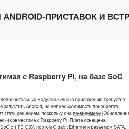
И ANDROID-ПРИСТАВОК И ВС
имая с Raspberry Pi, на базе SoC
ько дополнительных модулей. Однако приложению требуется
 запустить Android, но нет необходимости приобретать
ет стать решением, поскольку она
по-видимому
[Обновление
чески совместима с Raspberry Pi. Плата оснащена
oC с 1 ГБ ОЗУ, портом Gigabit Ethernet и разъёмом SATA,