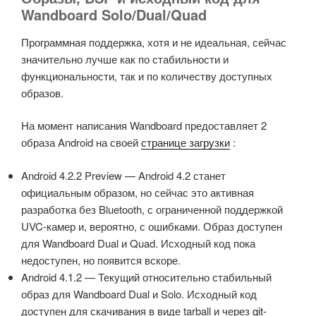
usdhc2 clock : 198000000Hz
Err: serial
Wandboard Solo/Dual/Quad
usdhc3 clock : 198000000Hz
Net: FEC [PRIME]
usdhc4 clock : 198000000Hz
Warning: FEC using MAC address from net deviceHit any
Программная поддержка, хотя и не идеальная, сейчас
nfc clock : 24000000Hz
key to stop autoboot: 0
значительно лучше как по стабильности и
Board: i.MX6DL/Solo-WandBoard: unknown-board Board:
mmc0 is current device
функциональности, так и по количеству доступных
0x61011 [WDOG ]
reading boot.scr
образов.
Boot Device: SD
** Unable to read file boot.scr **
DRAM: 1 GB
reading uImage
На момент написания Wandboard предоставляет 2
MMC: FSL_USDHC: 0,FSL_USDHC: 1,FSL_USDHC: 2
3938036 bytes read in 183 ms (20.5 MiB/s)
образа Android на своей
странице загрузки
:
*** Warning – bad CRC or MMC, using default
Booting from mmc …
environmentIn: serial
reading imx6dl-wandboard.dtb
Android 4.2.2 Preview — Android 4.2 станет
Out: serial
** Unable to read file imx6dl-wandboard.dtb **
официальным образом, но сейчас это активная
Err: serial
## Booting kernel from Legacy Image at 12000000 …
разработка без Bluetooth, с ограниченной поддержкой
Gotr MAC = 00:1F:7B:B2:02:F4
Image Name: Linux-3.0.35-wandboard+yocto+g64
UVC-камер и, вероятно, с ошибками. Образ доступен
Net: got MAC address from IIM: 00:1f:7b:b2:02:f4
Image Type: ARM Linux Kernel Image (uncompressed)
для Wandboard Dual и Quad. Исходный код пока
FEC0 [PRIME]
Data Size: 3937972 Bytes = 3.8 MiB
недоступен, но появится вскоре.
Hit any key to stop autoboot: 0
Load Address: 10008000
Android 4.1.2 — Текущий относительно стабильный
kernel @ 10808000 (2289836)
Entry Point: 10008000
образ для Wandboard Dual и Solo. Исходный код
ramdisk @ 11800000 (169948)
Verifying Checksum … OK
доступен для скачивания в виде tarball и через
git-