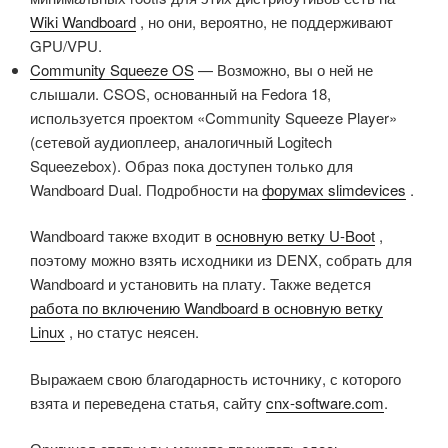
данных writealloc
Wiki Wandboard
, но они, вероятно, не поддерживают
Параметры ядра: console=ttymxc0,115200
[ 0.000000] CPU идентифицирован как i.MX6DL/SOLO,
GPU/VPU.
root=/dev/mmcblk0p2 rootwait rw
ревизия кремния 1.1
Community Squeeze OS
— Возможно, вы о ней не
Записи хэш-таблицы PID: 4096 (порядок: 2, 16384 байт)
[ 0.000000] PERCPU: Выделено 7 страниц/CPU
слышали. CSOS, основанный на Fedora 18,
Записи хэш-таблицы кэша dentry: 131072 (порядок: 7,
@80f67000 s5696 r8192 d14784 u32768
используется проектом «Community Squeeze Player»
524288 байт)
[ 0.000000] Построено 1 зональных списков в порядке
(сетевой аудиоплеер, аналогичный Logitech
Записи хэш-таблицы кэша inode: 65536 (порядок: 6,
зон, группировка по мобильности включена. Всего
Squeezebox). Образ пока доступен только для
262144 байт)
страниц: 0
Wandboard Dual. Подробности на
форумах slimdevices
.
Память: 80MB + 768MB = 848MB всего
[ 0.000000] Аргументы командной строки ядра:
Память: 847672k/847672k доступно, 200904k
console=ttymxc0,115200 init=/init video=mxce
Wandboard также входит в
основную ветку U-Boot
,
зарезервировано, 0K highmem
[ 0.000000] Записи хэш-таблицы PID: 4096 (порядок: 2,
поэтому можно взять исходники из DENX, собрать для
Виртуальная компоновка памяти ядра:
16384 байт)
Wandboard и установить на плату. Также ведется
vector : 0xffff0000 – 0xffff1000 ( 4 kB)
[ 0.000000] Записи хэш-таблицы кэша dentry: 131072
работа по включению Wandboard в основную ветку
fixmap : 0xfff00000 – 0xfffe0000 ( 896 kB)
(порядок: 7, 524288 байт)
Linux
, но статус неясен.
DMA : 0xfbe00000 – 0xffe00000 ( 64 MB)
[ 0.000000] Записи хэш-таблицы кэша inode: 65536
vmalloc : 0xc0800000 – 0xf2000000 ( 792 MB)
Выражаем свою благодарность источнику, с которого
(порядок: 6, 262144 байт)
lowmem : 0x80000000 – 0xc0000000 (1024 MB)
взята и переведена статья, сайту
cnx-software.com
.
[ 0.000000] Память: 80MB 511MB 212MB = 803MB всего
pkmap : 0x7fe00000 – 0x80000000 ( 2 MB)
[ 0.000000] Память: 805480k/805480k доступно, 243096k
modules : 0x7f000000 – 0x7fe00000 ( 14 MB)