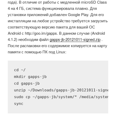
года). В отличие от работы с медленной microSD Class
4 на 4 ГБ, система функционировала плавно. Для
установки приложений добавлен Google Play. Для его
инсталляции на любое устройство требуется загрузить
соответствующую версию пакета для вашей ОС
Android с http://goo.im/gapps. В данном случае (Android
4.1.2) необходим файл
gapps-jb-20121011-signed.zip
.
После распаковки его содержимое копируется на карту
памяти с помощью ПК под Linux:
cd ~/

mkdir gapps-jb

cd gapps-jb 

unzip ~/Downloads/gapps-jb-20121011-signed.z
sudo cp ~/gapps-jb/system/* /media/system/ -
sync