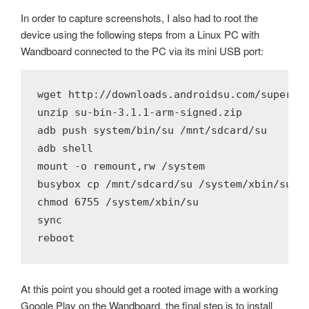
In order to capture screenshots, I also had to root the
device using the following steps from a Linux PC with
Wandboard connected to the PC via its mini USB port:
wget http://downloads.androidsu.com/superuse
unzip su-bin-3.1.1-arm-signed.zip

adb push system/bin/su /mnt/sdcard/su

adb shell

mount -o remount,rw /system

busybox cp /mnt/sdcard/su /system/xbin/su

chmod 6755 /system/xbin/su

sync

reboot
At this point you should get a rooted image with a working
Google Play on the Wandboard, the final step is to install