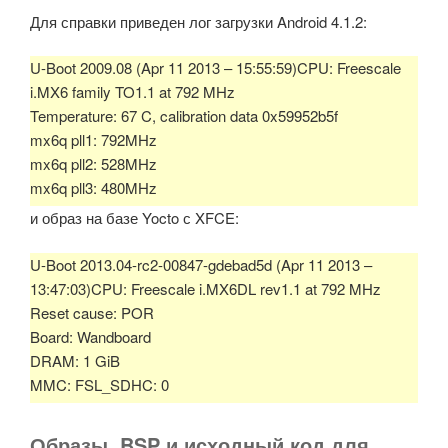
Для справки приведен лог загрузки Android 4.1.2:
U-Boot 2009.08 (Apr 11 2013 – 15:55:59)CPU: Freescale
i.MX6 family TO1.1 at 792 MHz
Temperature: 67 C, calibration data 0x59952b5f
mx6q pll1: 792MHz
mx6q pll2: 528MHz
mx6q pll3: 480MHz
mx6q pll8: 50MHz
и образ на базе Yocto с XFCE:
ipg clock : 66000000Hz
ipg per clock : 66000000Hz
U-Boot 2013.04-rc2-00847-gdebad5d (Apr 11 2013 –
uart clock : 80000000Hz
13:47:03)CPU: Freescale i.MX6DL rev1.1 at 792 MHz
cspi clock : 60000000Hz
Reset cause: POR
ahb clock : 132000000Hz
Board: Wandboard
axi clock : 198000000Hz
DRAM: 1 GiB
emi_slow clock: 99000000Hz
MMC: FSL_SDHC: 0
ddr clock : 396000000Hz
*** Warning – bad CRC, using default environmentIn: serial
usdhc1 clock : 198000000Hz
Out: serial
Образы, BSP и исходный код для