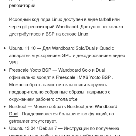
kernel cmdline:
Loading Kernel Image … OK
репозиторий
.
use boot.img command line:
OKЗапуск ядра…
console=ttymxc0,115200 init=/init
Исходный код ядра Linux доступен в виде tarball или
video=mxcfb0:dev=hdmi,1280x720M@60,ifStarting kernel
Версия Linux 3.0.35-wandboard+yocto+g64fee2d (
через git-репозиторий Wandbaord. Доступно несколько
…[ 0.000000] Версия Linux 3.0.35 (root@edward-x220-
[email protected]
дистрибутивов и BSP на основе Linux:
laptop) (gcc версия 4.6.3
CPU: Процессор ARMv7 [412fc09a] ревизия 10
[ 0.000000] CPU: Процессор ARMv7 [412fc09a] ревизия
Ubuntu 11.10 — Для Wandboard Solo/Dual и Quad с
(ARMv7), cr=10c53c7d
10 (ARMv7), cr=10c53c7d
аппаратным ускорением GPU и декодированием видео
CPU: VIPT неалиасинговый кэш данных, VIPT
[ 0.000000] CPU: Кэш данных VIPT без псевдонимов,
VPU.
алиасинговый кэш инструкций
кэш инструкций VIPT с псевдонимами
Freescale Yocto BSP — Wandboard Solo и Dual
Машина: Wandboard
[ 0.000000] Машина: Freescale i.MX 6DualLite/Solo
официально входят в
Freescale i.MX6 Yocto BSP
.
Политика памяти: ECC отключена, кэш данных с
Wandboard
Можно собрать самостоятельно или загрузить
выделением записи
[ 0.000000] EDWARD: инициализация консоли RAM по
предварительно собранные образы, например с
CPU идентифицирован как i.MX6DL/SOLO, ревизия
адресу 0x3ff00000
окружением рабочего стола
xfce
кристалла 1.1
[ 0.000000] EDWARD: GPU_Reserved Memory
Buildroot — Можно собрать
Buildroot для Wandboard
PERCPU: Встроено 7 страниц/CPU @8135d000 s5440
установлено в 184549376
Dual
. Поддерживается большинство функций, но
r8192 d15040 u32768
[ 0.000000] EDWARD: gpumem инициализирован по
gstreamer отсутствует.
Построено 1 зонных списков в порядке Zone,
адресу 0x15000000
Ubuntu 13.04 / Debian 7 — Инструкции по получению
группировка по мобильности включена. Всего страниц:
[ 0.000000] Политика памяти: ECC отключен, кэш
минимальных rootfs для этих дистрибутивов есть на
215040