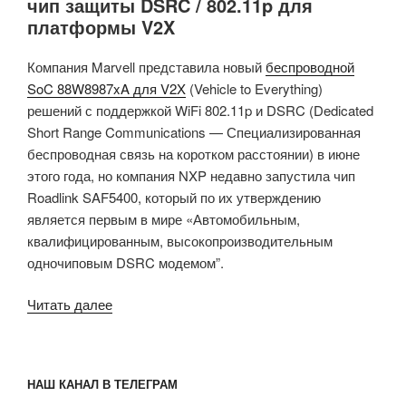
чип защиты DSRC / 802.11p для
платформы V2X
Компания Marvell представила новый
беспроводной
SoC 88W8987xA для V2X
(Vehicle to Everything)
решений с поддержкой WiFi 802.11p и DSRC (Dedicated
Short Range Communications — Специализированная
беспроводная связь на коротком расстоянии) в июне
этого года, но компания NXP недавно запустила чип
Roadlink SAF5400, который по их утверждению
является первым в мире «Автомобильным,
квалифицированным, высокопроизводительным
одночиповым DSRC модемом
”.
«NXP
Читать далее
RoadLink
SAF5400
это
НАШ КАНАЛ В ТЕЛЕГРАМ
простой