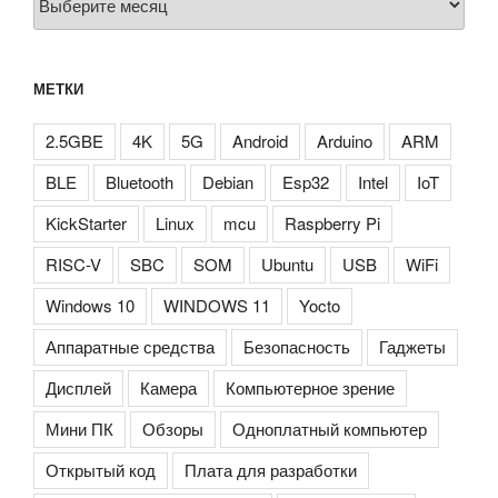
МЕТКИ
2.5GBE
4K
5G
Android
Arduino
ARM
BLE
Bluetooth
Debian
Esp32
Intel
IoT
KickStarter
Linux
mcu
Raspberry Pi
RISC-V
SBC
SOM
Ubuntu
USB
WiFi
Windows 10
WINDOWS 11
Yocto
Аппаратные средства
Безопасность
Гаджеты
Дисплей
Камера
Компьютерное зрение
Мини ПК
Обзоры
Одноплатный компьютер
Открытый код
Плата для разработки