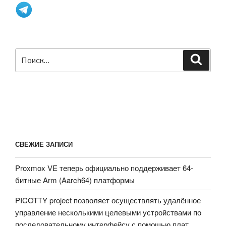
чип
защиты
DSRC
/
802.11p
Искать:
Поиск
для
платформы
V2X»
СВЕЖИЕ ЗАПИСИ
Proxmox VE теперь официально поддерживает 64-
битные Arm (Aarch64) платформы
PICOTTY project позволяет осуществлять удалённое
управление несколькими целевыми устройствами по
последовательному интерфейсу с помощью плат