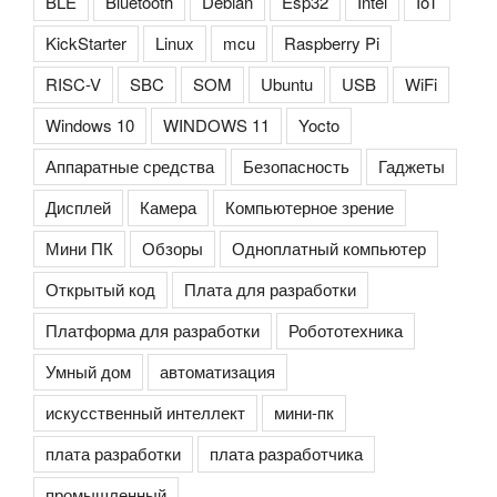
BLE
Bluetooth
Debian
Esp32
Intel
IoT
KickStarter
Linux
mcu
Raspberry Pi
RISC-V
SBC
SOM
Ubuntu
USB
WiFi
Windows 10
WINDOWS 11
Yocto
Аппаратные средства
Безопасность
Гаджеты
Дисплей
Камера
Компьютерное зрение
Мини ПК
Обзоры
Одноплатный компьютер
Открытый код
Плата для разработки
Платформа для разработки
Робототехника
Умный дом
автоматизация
искусственный интеллект
мини-пк
плата разработки
плата разработчика
промышленный