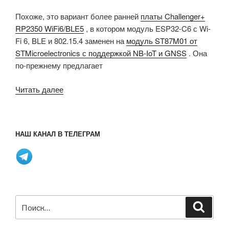
Похоже, это вариант более ранней
платы Challenger+
RP2350 WiFi6/BLE5
, в котором модуль ESP32-C6 с Wi-
Fi 6, BLE и 802.15.4 заменен на
модуль ST87M01 от
STMicroelectronics с поддержкой NB-IoT и GNSS
. Она
по-прежнему предлагает
«Плата
Читать далее
Raspberry
Pi
RP2350
НАШ КАНАЛ В ТЕЛЕГРАМ
предлагает
сотовую
связь
NB-
IoT,
GNSS
Искать:
Поиск
и
определение