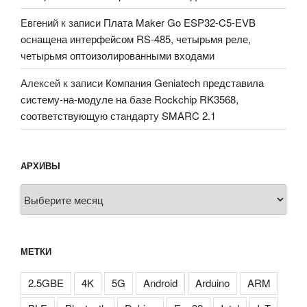
Евгений
к записи
Плата Maker Go ESP32-C5-EVB
оснащена интерфейсом RS-485, четырьмя реле,
четырьмя оптоизолированными входами
Алексей
к записи
Компания Geniatech представила
систему-на-модуле на базе Rockchip RK3568,
соответствующую стандарту SMARC 2.1
АРХИВЫ
Архивы
МЕТКИ
2.5GBE
4K
5G
Android
Arduino
ARM