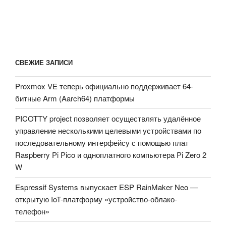
местоположения
в
помещениях
по
Wi-
СВЕЖИЕ ЗАПИСИ
Fi»
Proxmox VE теперь официально поддерживает 64-
битные Arm (Aarch64) платформы
PICOTTY project позволяет осуществлять удалённое
управление несколькими целевыми устройствами по
последовательному интерфейсу с помощью плат
Raspberry Pi Pico и одноплатного компьютера Pi Zero 2
W
Espressif Systems выпускает ESP RainMaker Neo —
открытую IoT-платформу «устройство-облако-
телефон»