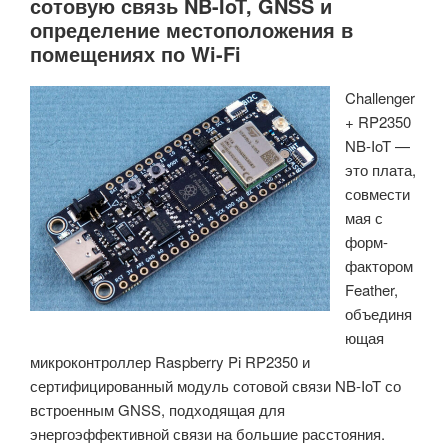
сотовую связь NB-IoT, GNSS и
определение местоположения в
помещениях по Wi-Fi
Challenger
+ RP2350
NB-IoT —
это плата,
совмести
мая с
форм-
фактором
Feather,
объединя
ющая
микроконтроллер Raspberry Pi RP2350 и
сертифицированный модуль сотовой связи NB-IoT со
встроенным GNSS, подходящая для
энергоэффективной связи на большие расстояния.