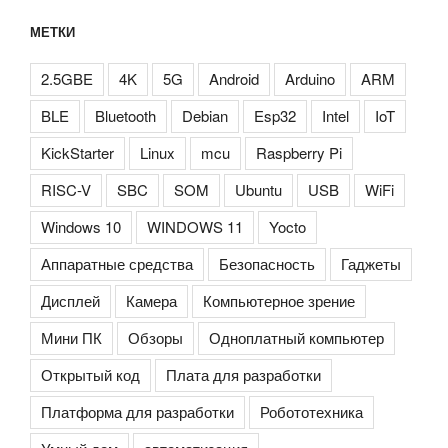
МЕТКИ
2.5GBE
4K
5G
Android
Arduino
ARM
BLE
Bluetooth
Debian
Esp32
Intel
IoT
KickStarter
Linux
mcu
Raspberry Pi
RISC-V
SBC
SOM
Ubuntu
USB
WiFi
Windows 10
WINDOWS 11
Yocto
Аппаратные средства
Безопасность
Гаджеты
Дисплей
Камера
Компьютерное зрение
Мини ПК
Обзоры
Одноплатный компьютер
Открытый код
Плата для разработки
Платформа для разработки
Робототехника