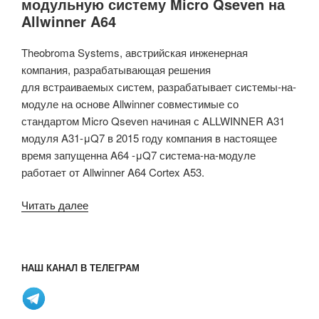
модульную систему Micro Qseven на
Allwinner A64
Theobroma Systems, австрийская инженерная
компания, разрабатывающая решения
для встраиваемых систем, разрабатывает системы-на-
модуле на основе Allwinner совместимые со
стандартом Micro Qseven начиная с ALLWINNER A31
модуля A31-μQ7 в 2015 году компания в настоящее
время запущенна A64 -μQ7 система-на-модуле
работает от Allwinner A64 Cortex A53.
«Theobroma
Читать далее
Systems
представили
модульную
НАШ КАНАЛ В ТЕЛЕГРАМ
систему
Micro
Qseven