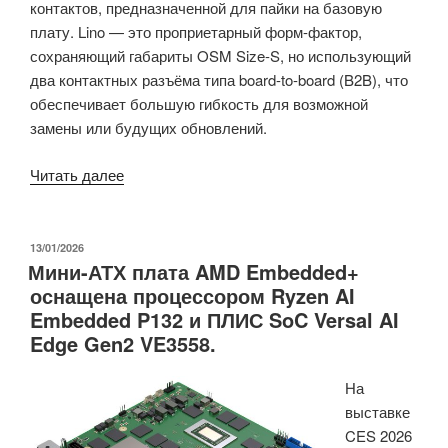
контактов, предназначенной для пайки на базовую
плату. Lino — это проприетарный форм-фактор,
сохраняющий габариты OSM Size-S, но использующий
два контактных разъёма типа board-to-board (B2B), что
обеспечивает большую гибкость для возможной
замены или будущих обновлений.
«Toradex
Читать далее
OSM
и
Lino
ОПУБЛИКОВАНО
13/01/2026
Мини-АТХ плата AMD Embedded+
SoMs
оснащена процессором Ryzen AI
–
Embedded P132 и ПЛИС SoC Versal AI
30×30
Edge Gen2 VE3558.
мм
модули
На
NXP
выставке
i.MX
CES 2026
93/i.MX