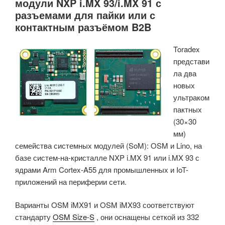
модули NXP i.MX 93/i.MX 91 с
разъемами для пайки или с
контактным разъёмом B2B
Toradex
представи
ла два
новых
ультраком
пактных
(30×30
мм)
семейства системных модулей (SoM): OSM и Lino, на
базе систем-на-кристалле NXP i.MX 91 или i.MX 93 с
ядрами Arm Cortex-A55 для промышленных и IoT-
приложений на периферии сети.
Варианты OSM iMX91 и OSM iMX93 соответствуют
стандарту
OSM Size-S
, они оснащены сеткой из 332