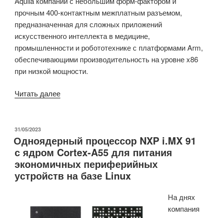
Aquila компании с небольшим форм-фактором и
прочным 400-контактным межплатным разъемом,
предназначенная для сложных приложений
искусственного интеллекта в медицине,
промышленности и робототехнике с платформами Arm,
обеспечивающими производительность на уровне x86
при низкой мощности.
«Toradex
Читать далее
Aquila
AM69
SoM
ОПУБЛИКОВАНО
31/05/2023
Одноядерный процессор NXP i.MX 91
оснащен
с ядром Cortex-A55 для питания
восьмиъядерным
экономичных периферийных
процессором
устройств на базе Linux
TI
AM69A
На днях
Cortex-
компания
A72