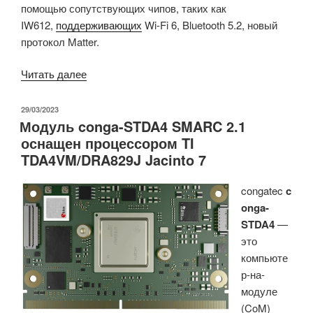
помощью сопутствующих чипов, таких как
IW612,
поддерживающих
Wi-Fi 6, Bluetooth 5.2, новый
протокол Matter.
«Одноядерный
Читать далее
процессор
NXP
ОПУБЛИКОВАНО
29/03/2023
Модуль conga-STDA4 SMARC 2.1
i.MX
оснащен процессором TI
91
TDA4VM/DRA829J Jacinto 7
с
ядром
congatec
c
Cortex-
onga-
A55
STDA4
—
для
это
питания
компьюте
экономичных
р-на-
периферийных
модуле
устройств
(CoM)
на