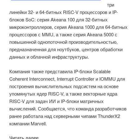
три
линейки 32- и 64-битных RISC-V процессоров и IP-
блоков SoC: серия Akeana 100 для 32-битных
микроконтроллеров, серия Akeana 1000 для 64-битных
процессоров с MMU, а также серия Akeana 5000 с
повышенной однопоточной производительностью,
предназначенная для ноутбуков, центров обработки
данных и облачной инфраструктуры.
Компания также представила IP-блоки Scalable
Coherent Interconnect, Interrupt Controller и IOMMU для
построения вычислительных подсистем на основе
упомянутых ядер RISC-V, а также векторные ядра
RISC-V для задач ИИ и IP-блоки матричных
вычислений. Сообщается, что команда разработчиков
ранее работала над серверными чипами ThunderX2
компании Marvell.
«Akeana
Читать далее