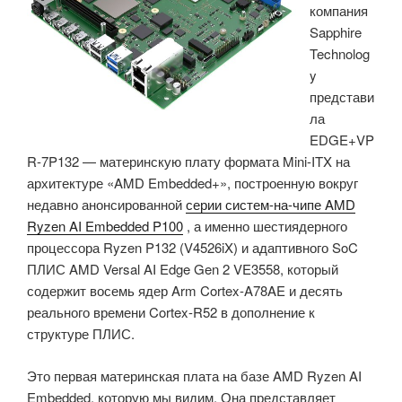
компания
91
Sapphire
с
Technolog
разъемами
y
для
представи
пайки
ла
или
EDGE+VP
с
R-7P132 — материнскую плату формата Mini-ITX на
контактным
архитектуре «AMD Embedded+», построенную вокруг
разъёмом
недавно анонсированной
серии систем-на-чипе AMD
B2B»
Ryzen AI Embedded P100
, а именно шестиядерного
процессора Ryzen P132 (V4526iX) и адаптивного SoC
ПЛИС AMD Versal AI Edge Gen 2 VE3558, который
содержит восемь ядер Arm Cortex-A78AE и десять
реального времени Cortex-R52 в дополнение к
структуре ПЛИС.
Это первая материнская плата на базе AMD Ryzen AI
Embedded, которую мы видим. Она представляет