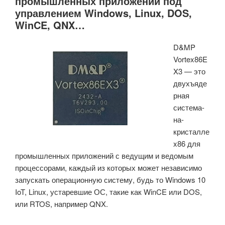
промышленных приложений под
управлением Windows, Linux, DOS,
Ryzen
WinCE, QNX…
AI
Embedded
D&MP
P132
Vortex86E
и
X3 — это
ПЛИС
двухъяде
SoC
рная
Versal
система-
AI
на-
Edge
кристалле
Gen2
x86 для
VE3558.»
промышленных приложений с ведущим и ведомым
процессорами, каждый из которых может независимо
запускать операционную систему, будь то Windows 10
IoT, Linux, устаревшие ОС, такие как WinCE или DOS,
или RTOS, например QNX.