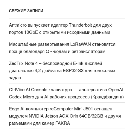
СВЕЖИЕ ЗАПИСИ
Antmicro выпускает адаптер Thunderbolt для двух
портов 10GbE с открытыми исходными данными
Масштабные развертывания LoRaWAN становятся
проще благодаря QR-кодам и ретрансляторам
ZecTrix Note 4 – беспроводной E-Ink дисплей
диагональю 4,2 дюйма на ESP32-S3 для голосовых
задач
CtrlVibe AI Console клавиатура — альтернатива OpenAI
Codex Micro для AI рабочих процессов (Краудфандинг)
Edge AI-компьютер reComputer Mini J501 оснащен
модулем NVIDIA Jetson AGX Orin 64GB/32GB и двумя
разъемами для камер FAKRA