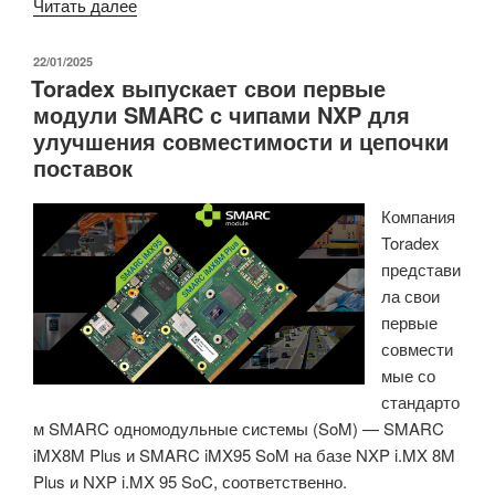
«Процессор
Читать далее
Vortex86EX3
Twin
ОПУБЛИКОВАНО
22/01/2025
Toradex выпускает свои первые
Core
модули SMARC с чипами NXP для
x86
улучшения совместимости и цепочки
предназначен
поставок
для
устаревших
Компания
промышленных
Toradex
приложений
представи
под
ла свои
управлением
первые
Windows,
совмести
Linux,
мые со
DOS,
стандарто
WinCE,
м SMARC одномодульные системы (SoM) — SMARC
QNX…»
iMX8M Plus и SMARC iMX95 SoM на базе NXP i.MX 8M
Plus и NXP i.MX 95 SoC, соответственно.