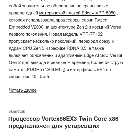
собой значительное обновление по сравнению с
прошлогодней
материнской платой Edge+ VPR-5050
,
которая использовала процессоры серии Ryzen
Embedded V2000 на архитектуре Zen 2 и кремний Versal
первого поколения. Новая модель VPR-7P132
пропускает несколько поколений, переходя сразу к
ядрам CPU Zen 5 и графике RDNA 3.5, а также
включает обновленный адаптивный Edge AI SoC Versal
Gen 2 для вывода в реальном времени, более быструю
память LPDDR5 (4266 МГц) и интерфейс USB4 со
скоростью 40 Гбит/с.
«Мини-
Читать далее
АТХ
плата
AMD
ОПУБЛИКОВАНО
05/06/2025
Процессор Vortex86EX3 Twin Core x86
Embedded+
предназначен для устаревших
оснащена
процессором