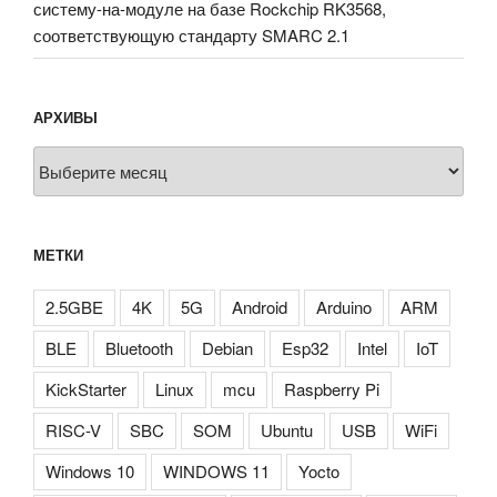
систему-на-модуле на базе Rockchip RK3568,
соответствующую стандарту SMARC 2.1
АРХИВЫ
Архивы
МЕТКИ
2.5GBE
4K
5G
Android
Arduino
ARM
BLE
Bluetooth
Debian
Esp32
Intel
IoT
KickStarter
Linux
mcu
Raspberry Pi
RISC-V
SBC
SOM
Ubuntu
USB
WiFi
Windows 10
WINDOWS 11
Yocto