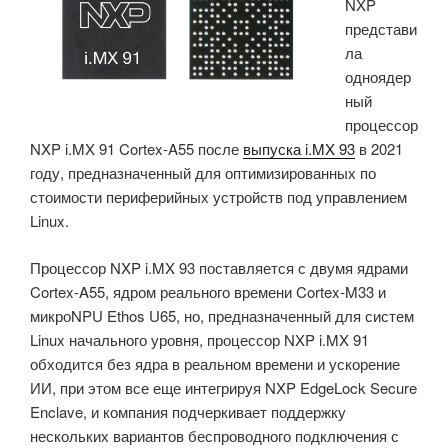
NXP
AI
представи
SoC
ла
и
одноядер
прочным
ный
400-
процессор
контактным
NXP i.MX 91 Cortex-A55 после
выпуска i.MX 93
в 2021
межплатным
году, предназначенный для оптимизированных по
разъемом.»
стоимости периферийных устройств под управлением
Linux.
Процессор NXP i.MX 93 поставляется с двумя ядрами
Cortex-A55, ядром реального времени Cortex-M33 и
микроNPU Ethos U65, но, предназначенный для систем
Linux начального уровня, процессор NXP i.MX 91
обходится без ядра в реальном времени и ускорение
ИИ, при этом все еще интегрируя NXP EdgeLock Secure
Enclave, и компания подчеркивает поддержку
нескольких вариантов беспроводного подключения с