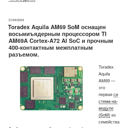
представляет
10
ядер
ОПУБЛИКОВАНО
21/04/2024
Toradex Aquila AM69 SoM оснащен
RISC-
восьмиъядерным процессором TI
V,
AM69A Cortex-A72 AI SoC и прочным
подходящих
400-контактным межплатным
для
разъемом.
микроконтроллеров
и
Toradex
вплоть
Aquila
до
AM69 —
чипов
это
для
первая
си
центров
стема-на-
обработки
модуле
данных»
(SoM)
из
семейства