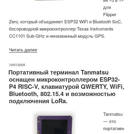
для
ESPHome
Flipper
или
Zero, который объединяет ESP32 WiFi и Bluetooth SoC,
Zigbee»
беспроводной микроконтроллер Texas Instruments
CC1101 Sub-GHz и неназванный модуль GPS.
«FlipMods
Читать далее
Combo
—
ОПУБЛИКОВАНО
10/01/2025
Портативный терминал Tanmatsu
это
оснащен микроконтроллером ESP32-
модуль
P4 RISC-V, клавиатурой QWERTY, WiFi,
расширения
Bluetooth, 802.15.4 и возможностью
Flipper
подключения LoRa.
Zero
3
Tanmatsu
в
— это
1
портативн
с