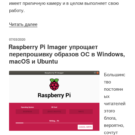
имеет приличную камеру и в целом выполняет свою
работу.
«Android
Читать далее
10
на
ОПУБЛИКОВАНО
07/03/2020
Raspberry Pi Imager упрощает
Xiaomi
перепрошивку образов ОС в Windows,
Mi
macOS и Ubuntu
A2
(Lite)
Большинс
или
тво
когда
постоянн
при
ых
обновлении
читателей
прошивки
этого
что-
блога,
то
вероятно,
пошло
сочтут
не