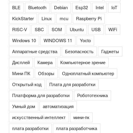
BLE
Bluetooth
Debian
Esp32
Intel
IoT
KickStarter
Linux
mcu
Raspberry Pi
RISC-V
SBC
SOM
Ubuntu
USB
WiFi
Windows 10
WINDOWS 11
Yocto
Аппаратные средства
Безопасность
Гаджеты
Дисплей
Камера
Компьютерное зрение
Мини ПК
Обзоры
Одноплатный компьютер
Открытый код
Плата для разработки
Платформа для разработки
Робототехника
Умный дом
автоматизация
искусственный интеллект
мини-пк
плата разработки
плата разработчика