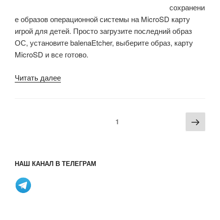
сохранени
так»
е образов операционной системы на MicroSD карту
игрой для детей. Просто загрузите последний образ
ОС, установите balenaEtcher, выберите образ, карту
MicroSD и все готово.
«Raspberry
Читать далее
Pi
Imager
упрощает
Пагинация
Сле
Страница
1
перепрошивку
записей
стра
образов
ОС
в
НАШ КАНАЛ В ТЕЛЕГРАМ
Windows,
macOS
и
Ubuntu»