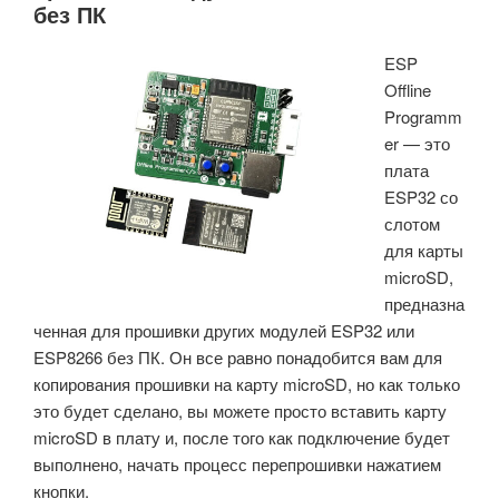
без ПК
P4
RISC-
ESP
V,
Offline
клавиатурой
Programm
QWERTY,
er — это
WiFi,
плата
Bluetooth,
ESP32 со
802.15.4
слотом
и
для карты
возможностью
microSD,
подключения
предназна
LoRa.»
ченная для прошивки других модулей ESP32 или
ESP8266 без ПК. Он все равно понадобится вам для
копирования прошивки на карту microSD, но как только
это будет сделано, вы можете просто вставить карту
microSD в плату и, после того как подключение будет
выполнено, начать процесс перепрошивки нажатием
кнопки.