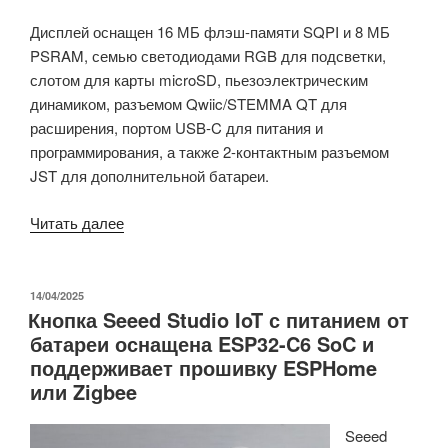
Дисплей оснащен 16 МБ флэш-памяти SQPI и 8 МБ
PSRAM, семью светодиодами RGB для подсветки,
слотом для карты microSD, пьезоэлектрическим
динамиком, разъемом Qwiic/STEMMA QT для
расширения, портом USB-C для питания и
программирования, а также 2-контактным разъемом
JST для дополнительной батареи.
«Pimoroni
Читать далее
Presto
–
беспроводной
ОПУБЛИКОВАНО
14/04/2025
Кнопка Seeed Studio IoT с питанием от
настольный
батареи оснащена ESP32-C6 SoC и
сенсорный
поддерживает прошивку ESPHome
дисплей
или Zigbee
с
диагональю
Seeed
4