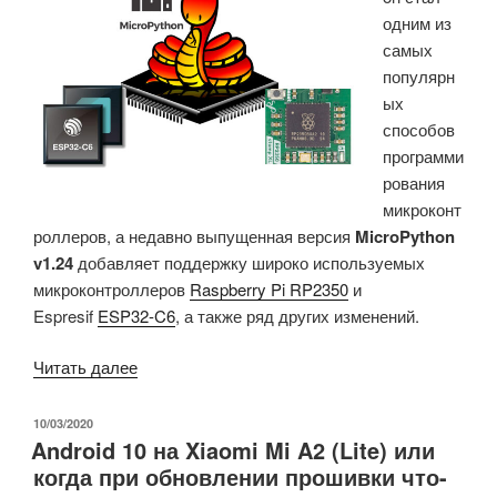
одним из
самых
популярн
ых
способов
программи
рования
микроконт
роллеров, а недавно выпущенная версия
MicroPython
v1.24
добавляет поддержку широко используемых
микроконтроллеров
Raspberry Pi RP2350
и
Espresif
ESP32-C6
, а также ряд других изменений.
«В
Читать далее
релизе
MicroPython
ОПУБЛИКОВАНО
10/03/2020
Android 10 на Xiaomi Mi A2 (Lite) или
v1.24
когда при обновлении прошивки что-
добавлена