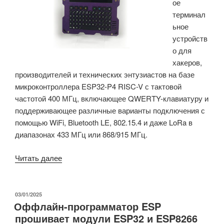
ое
модулями
терминал
ESP32,
ьное
GPS
устройств
и
о для
CC1101.»
хакеров,
производителей и технических энтузиастов на базе
микроконтроллера ESP32-P4 RISC-V с тактовой
частотой 400 МГц, включающее QWERTY-клавиатуру и
поддерживающее различные варианты подключения с
помощью WiFi, Bluetooth LE, 802.15.4 и даже LoRa в
диапазонах 433 МГц или 868/915 МГц.
«Портативный
Читать далее
терминал
Tanmatsu
оснащен
ОПУБЛИКОВАНО
03/01/2025
Оффлайн-программатор ESP
микроконтроллером
прошивает модули ESP32 и ESP8266
ESP32-