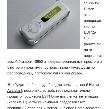
Studio IoT
дюйма
Button —
на
это
базе
недорогая
Raspberry
кнопка
Pi
ESP32-
RP2350»
C6,
работающ
ая от
перезаряж
аемой батареи 18650 и предназначенная для простого и
быстрого управления устройствами умного дома по
беспроводному протоколу WiFi 6 или ZigBee.
Это будет особенно удобно для пользователей
Home
Assistant
, поскольку устройство предварительно
прошито прошивкой ESPHome для легкой интеграции
(через WiFi), а также компания предоставляет
прошивку Zigbee для интеграции Zigbee Home Assistant