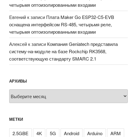
четырьмя оптоизолированными входами
Евгений
к записи
Плата Maker Go ESP32-C5-EVB
оснащена интерфейсом RS-485, четырьмя реле,
четырьмя оптоизолированными входами
Алексей
к записи
Компания Geniatech представила
систему-на-модуле на базе Rockchip RK3568,
соответствующую стандарту SMARC 2.1
АРХИВЫ
Архивы
МЕТКИ
2.5GBE
4K
5G
Android
Arduino
ARM