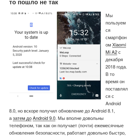
то пошло не так
поддержка
Мы
микроконтроллеров
пользуем
RP2350
ся
и
смартфон
ESP32-
ом
Xiaomi
C6,
Mi A2
с
различные
декабря
улучшения
2018 года.
RISC-
В то
V»
время он
поставлял
ся с
Android
8.0, но вскоре получил обновление до Android 8.1,
а
затем до
Android 9.0
. Мы вполне довольны
телефоном, так как он получает (почти) ежемесячные
обновления безопасности, работает довольно быстро,