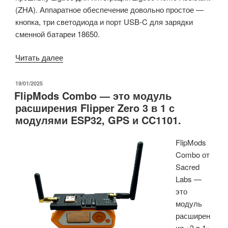
(ZHA). Аппаратное обеспечение довольно простое —
кнопка, три светодиода и порт USB-C для зарядки
сменной батареи 18650.
«Кнопка
Читать далее
Seeed
Studio
ОПУБЛИКОВАНО
19/01/2025
FlipMods Combo — это модуль
IoT
расширения Flipper Zero 3 в 1 с
с
модулями ESP32, GPS и CC1101.
питанием
от
FlipMods
батареи
Combo от
оснащена
Sacred
ESP32-
Labs —
C6
это
SoC
модуль
и
расширен
поддерживает
ия «3 в 1»
прошивку