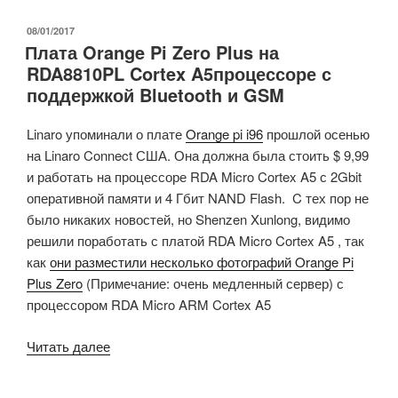
II
—
ОПУБЛИКОВАНО
08/01/2017
Плата Orange Pi Zero Plus на
это
RDA8810PL Cortex A5процессоре с
плата
поддержкой Bluetooth и GSM
для
разрабочики
Linaro упоминали о плате
Orange pi i96
прошлой осенью
IoT
на Linaro Connect США. Она должна была стоить $ 9,99
с
и работать на процессоре RDA Micro Cortex A5 с 2Gbit
функцией
оперативной памяти и 4 Гбит NAND Flash. C тех пор не
распознания
было никаких новостей, но Shenzen Xunlong, видимо
движения,
решили поработать с платой RDA Micro Cortex A5 , так
с
как
они разместили несколько фотографий Orange Pi
поддержкой
Plus Zero
(Примечание: очень медленный сервер) с
Protocol
процессором RDA Micro ARM Cortex A5
Buffers
(Crowdfunding)»
«Плата
Читать далее
Orange
Pi