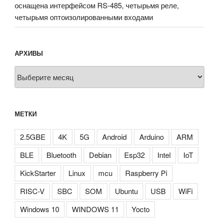
оснащена интерфейсом RS-485, четырьмя реле,
четырьмя оптоизолированными входами
АРХИВЫ
Архивы
МЕТКИ
2.5GBE
4K
5G
Android
Arduino
ARM
BLE
Bluetooth
Debian
Esp32
Intel
IoT
KickStarter
Linux
mcu
Raspberry Pi
RISC-V
SBC
SOM
Ubuntu
USB
WiFi
Windows 10
WINDOWS 11
Yocto