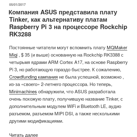
Zero
ОПУБЛИКОВАНО
05/01/2017
Компания ASUS представила плату
Plus
Tinker, как альтернативу платам
на
Raspberry Pi 3 на процессоре Rockchip
RDA8810PL
RK3288
Cortex
A5процессоре
Постоянные читатели могут вспомнить плату
MQMaker
с
Miqi
, $ 35 (и выше) основанную на Rockchip RK3388 с
поддержкой
четырьмя ядрами ARM Cortex A17, на основе Raspberry
Bluetooth
Pi 3, но работающую гораздо быстрее. К сожалению,
и
Crowdfunding кампания
не была успешной, возможно ,
GSM»
из-за «своего» 2-летнего процессора. Но теперь,
Minimachines
обнаружили, что ASUS разработала
очень похожую плату, получившую название Tinker, с
дополнительным модулем WiFi и Bluetooth LE, аудио
разъемом, разъемом MIPI DSI, а также несколькими
другими модификациями.
«Компания
Читать далее