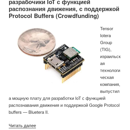
разрабочики IoT с функцией
распознания движения, с поддержкой
Protocol Buffers (Crowdfunding)
Tensor
Iotera
Group
(TIG),
израильск
ая
технологи
ческая
компания,
выпустил
а мощную плату для разработки IoT с функцией
распознавания движения и поддержкой Google Protocol
buffers — Bluetera II.
«Bluetera
Читать далее