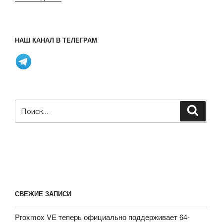
ASUS
представила
плату
НАШ КАНАЛ В ТЕЛЕГРАМ
Tinker,
как
альтернативу
платам
Raspberry
Pi
Искать:
Поиск
3
на
процессоре
Rockchip
RK3288»
СВЕЖИЕ ЗАПИСИ
Proxmox VE теперь официально поддерживает 64-