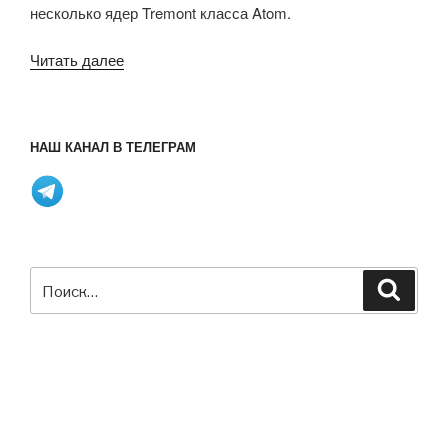
несколько ядер Tremont класса Atom.
«Процессоры
Читать далее
Intel
Elkhart
Lake
НАШ КАНАЛ В ТЕЛЕГРАМ
сменят
в
2020
году
процессоры
Gemini
Искать:
Поиск
Lake»