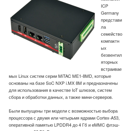
ICP
Intel
Germany
Elkhart
представи
Lake
ла
и
семейство
Comet
компактн
Lake»
ых
безвентил
яторных
встраивае
мых Linux систем серии MiTAC ME1-8MD, которые
основаны на базе SoC NXP i.MX 8M и предназначены
для использования в качестве IoT шлюзов, систем
сбора и обработки данных, а также мини-серверов.
Были выпущены три модели с возможностью выбора
процессора с двумя или четырьмя ядрами Cortex-A53,
оперативной памятью LPDDR4 до 4 Гб и eMMC флэш-