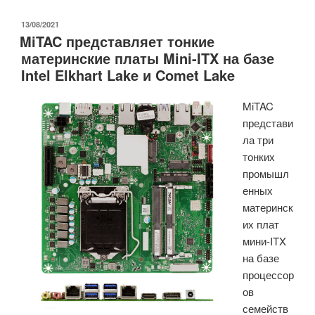
Elkhart
Lake
ОПУБЛИКОВАНО
13/08/2021
MiTAC представляет тонкие
работает
материнские платы Mini-ITX на базе
на
Intel Elkhart Lake и Comet Lake
трех
новых
MiTAC
тонких
представи
платах
ла три
Mini-
тонких
ITX»
промышл
енных
материнск
их плат
мини-ITX
на базе
процессор
ов
семейств