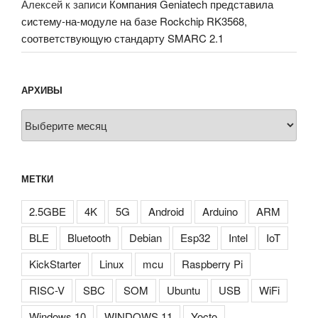
Алексей
к записи
Компания Geniatech представила
систему-на-модуле на базе Rockchip RK3568,
соответствующую стандарту SMARC 2.1
АРХИВЫ
Архивы
МЕТКИ
2.5GBE
4K
5G
Android
Arduino
ARM
BLE
Bluetooth
Debian
Esp32
Intel
IoT
KickStarter
Linux
mcu
Raspberry Pi
RISC-V
SBC
SOM
Ubuntu
USB
WiFi
Windows 10
WINDOWS 11
Yocto