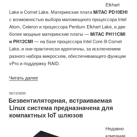
Elkhart
Lake и Comet Lake. Материнская плата
MiTAC PD10EHI
с возможностью выбора маломощного процессора Intel
Atom, Celeron и процессора Pentium Elkhart Lake, и две
более мощные материнские платы —
MiTAC PH11CMI
и PH12CMI
— на базе процессора Intel Core i9 Comet
Lake, и они практически идентичны, за исключением
разного набора микросхем, обеспечивающего функции
vPro и поддержку RAID.
«MiTAC
Читать далее
представляет
тонкие
ОПУБЛИКОВАНО
05/12/2020
Безвентиляторная, встраиваемая
материнские
Linux система предназначена для
платы
компактных IoT шлюзов
Mini-
ITX
Недавно
на
компания
базе