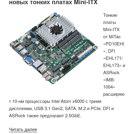
новых тонких платах Mini-ITX
Тонкие
платы
Mini-ITX
от MiTac
«PD10EHI
», DFI
«EHL171/
EHL173» и
ASRock
«IMB-
1004»
расширяю
т 10-нм процессоры Intel Atom x6000 с тремя
дисплеями, USB 3.1 Gen2, SATA, M.2 и PCIe. DFI и
ASRock также предлагают 2.5GbE.
«Intel
Читать далее