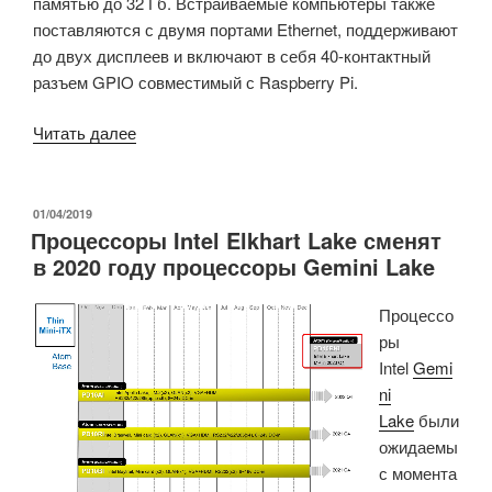
памятью до 32 Гб. Встраиваемые компьютеры также
поставляются с двумя портами Ethernet, поддерживают
до двух дисплеев и включают в себя 40-контактный
разъем GPIO совместимый с Raspberry Pi.
«Безвентиляторная,
Читать далее
встраиваемая
Linux
система
ОПУБЛИКОВАНО
01/04/2019
Процессоры Intel Elkhart Lake сменят
предназначена
в 2020 году процессоры Gemini Lake
для
компактных
Процессо
IoT
ры
шлюзов»
Intel
Gemi
ni
Lake
были
ожидае
мы
с момента