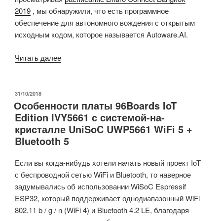
2019
, мы обнаружили, что есть программное
обеспечение для автономного вождения с открытым
исходным кодом, которое называется Autoware.AI.
«Autoware
Читать далее
—
это
универсальное
ОПУБЛИКОВАНО
31/10/2018
Особенности платы 96Boards IoT
программное
Edition IVY5661 с системой-на-
обеспечение
кристалле UniSoC UWP5661 WiFi 5 +
с
Bluetooth 5
открытым
исходным
Если вы когда-нибудь хотели начать новый проект IoT
кодом
с беспроводной сетью WiFi и Bluetooth, то наверное
для
задумывались об использовании WiSoC Espressif
автономного
ESP32, который поддерживает однодиапазонный WiFi
вождения.»
802.11 b / g / n (WiFi 4) и Bluetooth 4.2 LE, благодаря