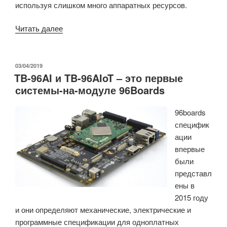
используя слишком много аппаратных ресурсов.
«Примеры
Читать далее
запуска
Chromium
OS
ОПУБЛИКОВАНО
03/04/2019
TB-96AI и TB-96AIoT – это первые
на
системы-на-модуле 96Boards
IoT-
устройствах»
96boards
специфик
ации
впервые
были
представл
ены в
2015 году
и они определяют механические, электрические и
программные спецификации для одноплатных