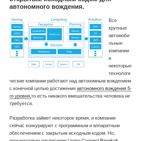
автономного вождения.
первые
системы-
Все
на-
крупные
модуле
автомоби
96Boards»
льные
компании
и
некоторые
технологи
ческие компании работают над автономным вождением
с конечной целью достижения
автономного вождения 5-
го уровня,
то есть никакого вмешательства человека не
требуется.
Разработка займет некоторое время, и компании
сейчас конкурируют с программным и аппаратным
обеспечением с закрытым исходным кодом.
Но,
просматривая
расписание Linaro Connect Bangkok