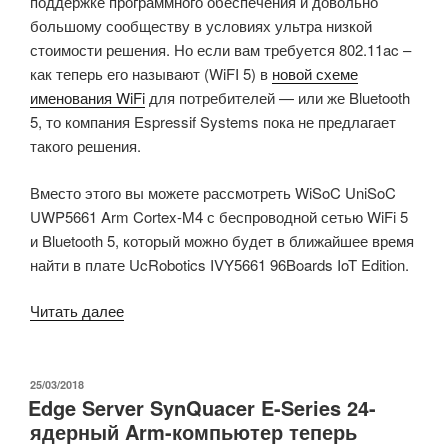
поддержке программного обеспечения и довольно
большому сообществу в условиях ультра низкой
стоимости решения. Но если вам требуется 802.11ac –
как теперь его называют (WiFI 5) в
новой схеме
именования WiFi
для потребителей — или же Bluetooth
5, то компания Espressif Systems пока не предлагает
такого решения.
Вместо этого вы можете рассмотреть WiSoC UniSoC
UWP5661 Arm Cortex-M4 с беспроводной сетью WiFi 5
и Bluetooth 5, который можно будет в ближайшее время
найти в плате UcRobotics IVY5661 96Boards IoT Edition.
«Особенности
Читать далее
платы
96Boards
IoT
ОПУБЛИКОВАНО
25/03/2018
Edge Server SynQuacer E-Series 24-
Edition
ядерный Arm-компьютер теперь
IVY5661