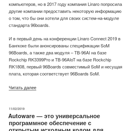
компьютеров, но в 2017 году компания Linaro попросила
другие компании предоставить некоторую информацию
о том, что бы они хотели для своих систем-на-модуле
стандарта 96boards.
И в первый день на конференции Linaro Connect 2019 в
Бангкоке были анонсированы спецификации SoM
96Boards, а также два модуля – TB-96AI на базе
Rockchip RK3399Pro и TB-96AIoT на базе Rockchip
RK1808, первый 96Boards совместимый SoM и несущая
плата, которая соответствует 96Boards SoM.
«TB-
Читать далее
96AI
и
TB-
ОПУБЛИКОВАНО
11/02/2019
Autoware — это универсальное
96AIoT
программное обеспечение с
–
открытым исходным кодом для
это