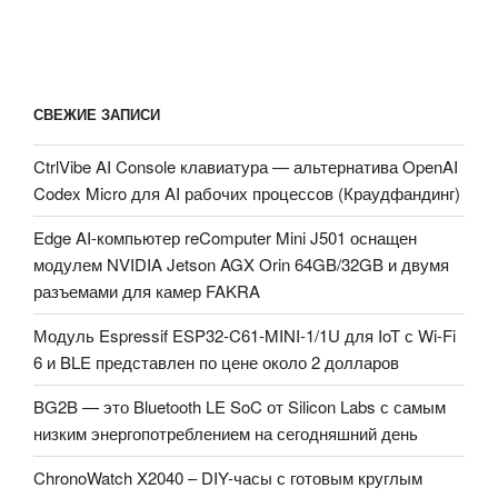
СВЕЖИЕ ЗАПИСИ
CtrlVibe AI Console клавиатура — альтернатива OpenAI
Codex Micro для AI рабочих процессов (Краудфандинг)
Edge AI-компьютер reComputer Mini J501 оснащен
модулем NVIDIA Jetson AGX Orin 64GB/32GB и двумя
разъемами для камер FAKRA
Модуль Espressif ESP32-C61-MINI-1/1U для IoT с Wi-Fi
6 и BLE представлен по цене около 2 долларов
BG2B — это Bluetooth LE SoC от Silicon Labs с самым
низким энергопотреблением на сегодняшний день
ChronoWatch X2040 – DIY-часы с готовым круглым