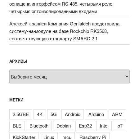
оснащена интерфейсом RS-485, четырьмя реле,
четырьмя оптоизолированными входами
Алексей
к записи
Компания Geniatech представила
систему-на-модуле на базе Rockchip RK3568,
соответствующую стандарту SMARC 2.1
АРХИВЫ
Архивы
МЕТКИ
2.5GBE
4K
5G
Android
Arduino
ARM
BLE
Bluetooth
Debian
Esp32
Intel
IoT
KickStarter
Linux
mcu
Raspberry Pi