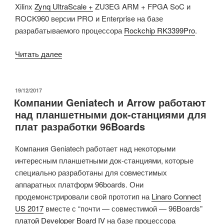
Xilinx
Zynq UltraScale +
ZU3EG ARM + FPGA SoC и
1
ROCK960 версии PRO и Enterprise на базе
ТБ
разрабатываемого процессора
Rockchip RK3399Pro
.
жестким
диском,
«Компания
Читать далее
видеокартой
96Boards
Geforce
презентовала
GT
четыре
ОПУБЛИКОВАНО
19/12/2017
710»
Компании Geniatech и Arrow работают
A.I.
над планшетными док-станциями для
платформы
плат разработки 96Boards
для
разработки:
Компания Geniatech работает над некоторыми
HiKey
интересным планшетными док-станциями, которые
970,
специально разработаны для совместимых
Ultra96,
аппаратных платформ 96boards. Они
ROCK960
продемонстрировали свой прототип на
Linaro Connect
версии
US 2017
вместе с “почти — совместимой — 96Boards”
PRO
платой Developer Board IV
на базе процессора
и