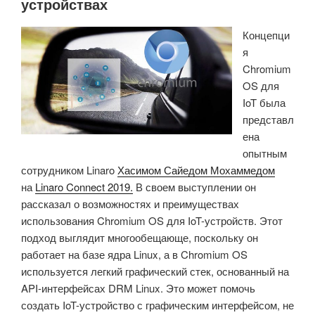
устройствах
Концепци
я
Chromium
OS для
IoT была
представл
ена
опытным
сотрудником Linaro
Хасимом Сайедом Мохаммедом
на
Linaro Connect 2019.
В своем выступлении он
рассказал о возможностях и преимуществах
использования Chromium OS для IoT-устройств.
Этот
подход выглядит многообещающе, поскольку он
работает на базе ядра Linux, а в Chromium OS
используется легкий графический стек, основанный на
API-интерфейсах DRM Linux.
Это может помочь
создать IoT-устройство с графическим интерфейсом, не