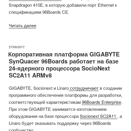
Snapdragon 410E, в которую добавили порт Ethernet к
Enterprise»
спецификациям 96Boards CE.
«Компании
Читать далее
Geniatech
и
Arrow
ОПУБЛИКОВАНО
27/09/2017
Корпоративная платформа GIGABYTE
работают
SynQuacer 96Boards работает на базе
над
24-ядерного процессора SocioNext
планшетными
SC2A11 ARMv8
док-
станциями
GIGABYTE, Socionext и Linaro
сотрудничают
в создании
для
программного обеспечения платформы для разработки,
плат
соответствующей характеристикам
96Boards Enterprise
.
разработки
При этом GIGABYTE занимается изготовлением
96Boards»
оборудования на базе процессора
Socionext SC2A11
, а
Linaro будет оказывать поддержку через 96Boards
сообщество.