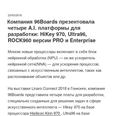
Server
SynQuacer
E-
ОПУБЛИКОВАНО
23/03/2018
Компания 96Boards презентовала
Series
четыре A.I. платформы для
24-
разработки: HiKey 970, Ultra96,
ядерный
ROCK960 версии PRO и Enterprise
Arm-
компьютер
Многие новые процессоры включают в себя блок
теперь
нейронной обработки (NPU) — он же ускоритель
доступен
нейронной сети(NNA) — для ускорения процессов,
за
связанных с искусственным интеллектом, таких как
1250
распознавание объектов или др.
долларов
США
На выставке Linaro Connect 2018 в Гонконге, компания
с
96Boards представила четыре платы для разработки,
4
специально созданные для решения задач в сфере
Гб
искусственного интеллекта — Hikey 970 на базе
оперативной
процессора
Hisilicon Kirin 970
, Ultra96 на базе
памяти,