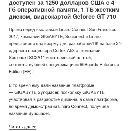
доступен за 1250 долларов США с 4
с
Гб оперативной памяти, 1 ТБ жестким
системой-
диском, видеокартой Geforce GT 710
на-
кристалле
Прямо перед выставкой Linaro Connect San Francisco
UniSoC
2017, компании GIGABYTE, Socionext и Linaro
UWP5661
представили платформу для разработки/ПК на базе 24-
WiFi
ядерного процессора Cortex A53 от компании
5
Socionext
SC2A11
и материнской платой,
+
соответствующей спецификациям 96Boards Enterprise
Bluetooth
Edition (EE).
5»
В то время ему дали название платформе
—
GIGABYTE Synquacer
, поскольку GIGABYTE
участвовал в разработке дизайна, а сама платформа,
во
время демонстрации Linaro Connect,
получила
название Synquacer.
«Edge
Читать далее