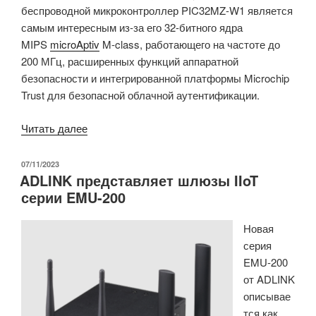
беспроводной микроконтроллер PIC32MZ-W1 является
самым интересным из-за его 32-битного ядра
MIPS
microAptiv
M-class, работающего на частоте до
200 МГц, расширенных функций аппаратной
безопасности и интегрированной платформы Microchip
Trust для безопасной облачной аутентификации.
«Microchip
Читать далее
PIC32MZ-
W1
ОПУБЛИКОВАНО
07/11/2023
ADLINK представляет шлюзы IIoT
—
серии EMU-200
это
32-
Новая
битный
серия
MIPS
EMU-200
WiFi-
от ADLINK
микроконтроллер
описывае
с
тся как
более