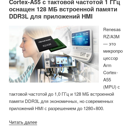
Cortex-A55 с тактовой частотой 1 ГГц
оснащен 128 МБ встроенной памяти
DDR3L для приложений HMI
Renesas
RZ/A3M
— это
микропро
цессор
Arm
Cortex-
A55
(MPU) с
тактовой частотой до 1,0 ГГц и 128 МБ встроенной
памяти DDR3L для экономичных, но современных
приложений HMI с разрешением до 1280×800.
«Микропроцессор
Читать далее
Renesas