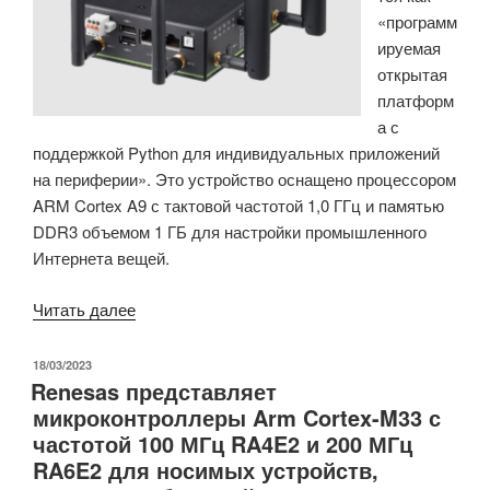
«программ
чем
ируемая
60
открытая
GPIO,
платформ
USB,
а с
CAN
поддержкой Python для индивидуальных приложений
Bus,
на периферии». Это устройство оснащено процессором
Ethernet
ARM Cortex A9 с тактовой частотой 1,0 ГГц и памятью
и
DDR3 объемом 1 ГБ для настройки промышленного
другими
Интернета вещей.
интерфейсами.»
«ADLINK
Читать далее
представляет
шлюзы
ОПУБЛИКОВАНО
18/03/2023
Renesas представляет
IIoT
микроконтроллеры Arm Cortex-M33 с
серии
частотой 100 МГц RA4E2 и 200 МГц
EMU-
RA6E2 для носимых устройств,
200»