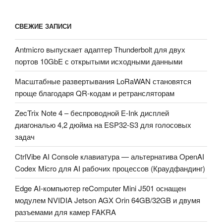
СВЕЖИЕ ЗАПИСИ
Antmicro выпускает адаптер Thunderbolt для двух
портов 10GbE с открытыми исходными данными
Масштабные развертывания LoRaWAN становятся
проще благодаря QR-кодам и ретрансляторам
ZecTrix Note 4 – беспроводной E-Ink дисплей
диагональю 4,2 дюйма на ESP32-S3 для голосовых
задач
CtrlVibe AI Console клавиатура — альтернатива OpenAI
Codex Micro для AI рабочих процессов (Краудфандинг)
Edge AI-компьютер reComputer Mini J501 оснащен
модулем NVIDIA Jetson AGX Orin 64GB/32GB и двумя
разъемами для камер FAKRA