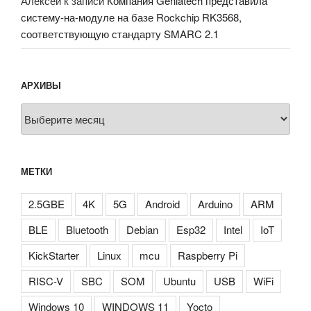
Алексей
к записи
Компания Geniatech представила
систему-на-модуле на базе Rockchip RK3568,
соответствующую стандарту SMARC 2.1
АРХИВЫ
Архивы
МЕТКИ
2.5GBE
4K
5G
Android
Arduino
ARM
BLE
Bluetooth
Debian
Esp32
Intel
IoT
KickStarter
Linux
mcu
Raspberry Pi
RISC-V
SBC
SOM
Ubuntu
USB
WiFi
Windows 10
WINDOWS 11
Yocto