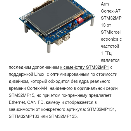
Arm
МГц
Cortex-A7
RA6E2
STM32MP
для
13 от
носимых
STMicroel
устройств,
ectronics с
датчиков
частотой
и
1 ГГц
бытовой
является
техники»
последним дополнением
к семейству STM32MP1
с
поддержкой Linux, с оптимизированным по стоимости
дизайном, который обходится без ядра реального
времени Cortex-M4, найденного в оригинальной серии
STM32MP15, но при этом по-прежнему предлагает
Ethernet, CAN FD, камеру и отображается в
зависимости от конкретного артикула: STM32MP131,
STTM32MP133 или STM32MP135.