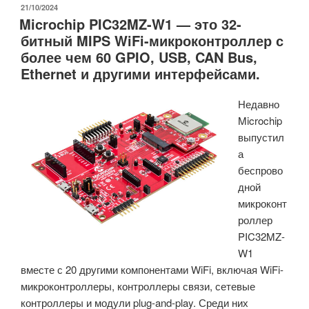
RZ/A3M
ОПУБЛИКОВАНО
21/10/2024
Microchip PIC32MZ-W1 — это 32-
Cortex-
битный MIPS WiFi-микроконтроллер с
A55
более чем 60 GPIO, USB, CAN Bus,
с
Ethernet и другими интерфейсами.
тактовой
частотой
Недавно
1
Microchip
ГГц
выпустил
оснащен
а
128
беспрово
МБ
дной
встроенной
микроконт
памяти
роллер
DDR3L
PIC32MZ-
для
W1
приложений
вместе с 20 другими компонентами WiFi, включая WiFi-
HMI»
микроконтроллеры, контроллеры связи, сетевые
контроллеры и модули plug-and-play. Среди них