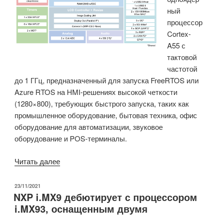
ный
процессор
Cortex-
A55 с
тактовой
частотой
до 1 ГГц, предназначенный для запуска FreeRTOS или
Azure RTOS на HMI-решениях высокой четкости
(1280×800), требующих быстрого запуска, таких как
промышленное оборудование, бытовая техника, офис
оборудование для автоматизации, звуковое
оборудование и POS-терминалы.
«Renesas
Читать далее
RZ/A3UL
Cortex-
ОПУБЛИКОВАНО
23/11/2021
NXP i.MX9 дебютирует с процессором
A55
i.MX93, оснащенным двумя
CPU