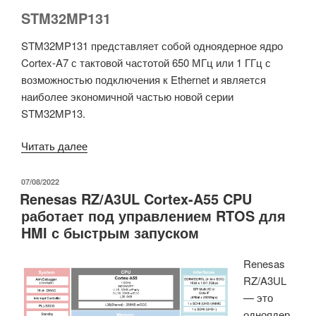
STM32MP131
STM32MP131 представляет собой одноядерное ядро ​​
Cortex-A7 с тактовой частотой 650 МГц или 1 ГГц с
возможностью подключения к Ethernet и является
наиболее экономичной частью новой серии
STM32MP13.
«STMicro
Читать далее
представляет
оптимизированный
ОПУБЛИКОВАНО
07/08/2022
Renesas RZ/A3UL Cortex-A55 CPU
по
работает под управлением RTOS для
стоимости
HMI с быстрым запуском
микропроцессор
STM32MP13
Renesas
Cortex-
RZ/A3UL
A7»
— это
одноядер