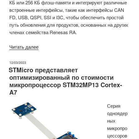
КБ или 256 КБ флэш-памяти и интегрируют различные
встроенные интерфейсы, такие как интерфейсы CAN
FD, USB, QSPI, SSI и I3C, чтобы обеспечить простой
путь обновления для продуктов, основанных на других
членах семейства Renesas RA.
«Renesas
Читать далее
представляет
микроконтроллеры
ОПУБЛИКОВАНО
12/03/2023
STMicro представляет
Arm
оптимизированный по стоимости
Cortex-
микропроцессор STM32MP13 Cortex-
M33
A7
с
частотой
Серия
100
одноядер
МГц
ных
RA4E2
микропро
и
цессоров
200