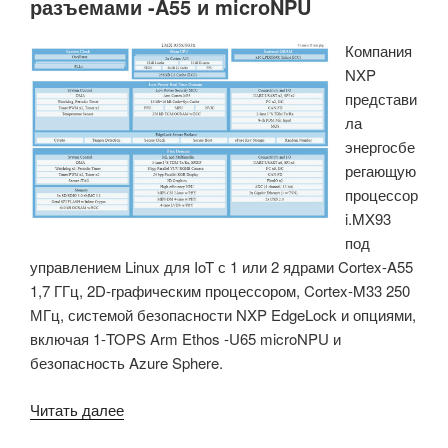
разъемами -A55 и microNPU
работает
под
Компания
управлением
NXP
RTOS
представи
для
ла
HMI
энергосбе
с
регающую
быстрым
процессор
запуском»
i.MX93
под
управлением Linux для IoT с 1 или 2 ядрами Cortex-A55
1,7 ГГц, 2D-графическим процессором, Cortex-M33 250
МГц, системой безопасности NXP EdgeLock и опциями,
включая 1-TOPS Arm Ethos -U65 microNPU и
безопасность Azure Sphere.
«NXP
Читать далее
i.MX9